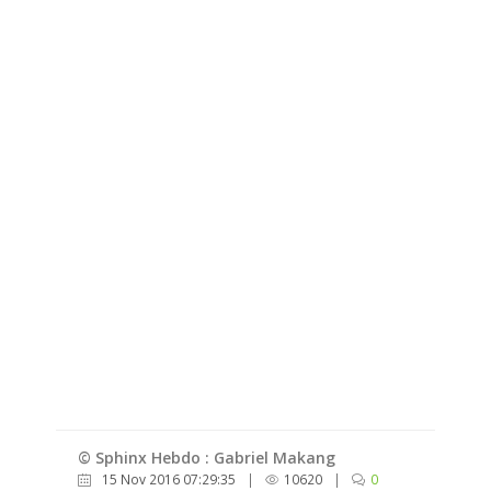
© Sphinx Hebdo : Gabriel Makang
15 Nov 2016 07:29:35
|
10620
|
0