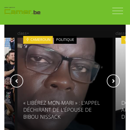
class=
class=
CAMEROUN
POLITIQUE
« LIBÉREZ MON MARI » : L'APPEL
DG
DÉCHIRANT DE L'ÉPOUSE DE
AUR
BIBOU NISSACK
DIP