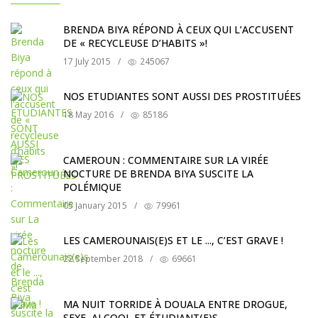
BRENDA BIYA RÉPOND À CEUX QUI L’ACCUSENT
DE « RECYCLEUSE D’HABITS »!
17 July 2015
/
245067
NOS ETUDIANTES SONT AUSSI DES PROSTITUÉES
18 May 2016
/
85186
CAMEROUN : COMMENTAIRE SUR LA VIRÉE
NOCTURE DE BRENDA BIYA SUSCITE LA
POLÉMIQUE
05 January 2015
/
79961
LES CAMEROUNAIS(E)S ET LE ..., C’EST GRAVE !
22 September 2018
/
69661
MA NUIT TORRIDE À DOUALA ENTRE DROGUE,
SEXE, ALCOOL ET ÉTUDIANT(E)S