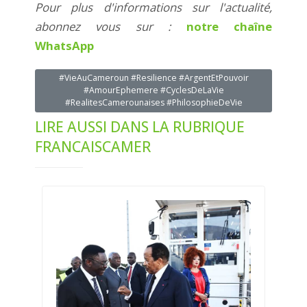
Pour plus d'informations sur l'actualité,
abonnez vous sur :
notre chaîne
WhatsApp
#VieAuCameroun #Resilience #ArgentEtPouvoir
#AmourEphemere #CyclesDeLaVie
#RealitesCamerounaises #PhilosophieDeVie
LIRE AUSSI DANS LA RUBRIQUE
FRANCAISCAMER