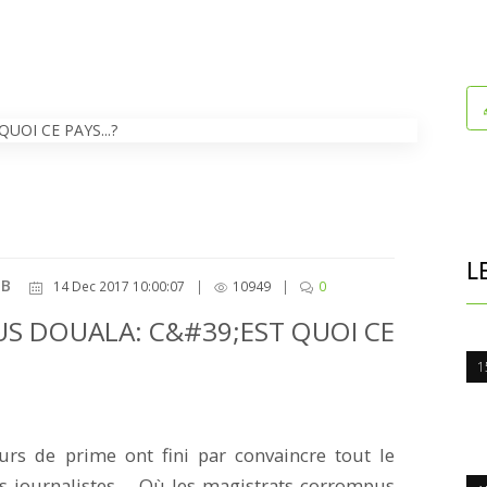
L
MB
14 Dec 2017 10:00:07
|
10949
|
0
 DOUALA: C&#39;EST QUOI CE
1
urs de prime ont fini par convaincre tout le
s journalistes.... Où les magistrats corrompus