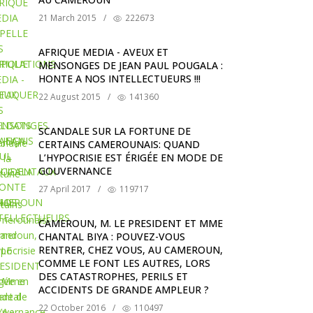
21 March 2015
/
222673
AFRIQUE MEDIA - AVEUX ET
MENSONGES DE JEAN PAUL POUGALA :
HONTE A NOS INTELLECTUEURS !!!
22 August 2015
/
141360
SCANDALE SUR LA FORTUNE DE
CERTAINS CAMEROUNAIS: QUAND
L’HYPOCRISIE EST ÉRIGÉE EN MODE DE
GOUVERNANCE
27 April 2017
/
119717
CAMEROUN, M. LE PRESIDENT ET MME
CHANTAL BIYA : POUVEZ-VOUS
RENTRER, CHEZ VOUS, AU CAMEROUN,
COMME LE FONT LES AUTRES, LORS
DES CATASTROPHES, PERILS ET
ACCIDENTS DE GRANDE AMPLEUR ?
22 October 2016
/
110497