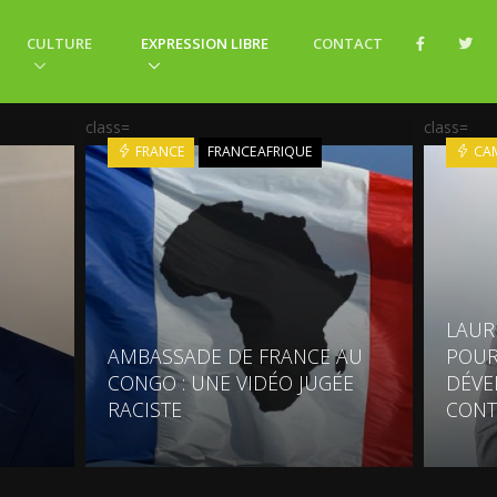
CULTURE
EXPRESSION LIBRE
CONTACT
class=
class=
FRANCE
FRANCEAFRIQUE
CA
LAUR
AMBASSADE DE FRANCE AU
POUR
CONGO : UNE VIDÉO JUGÉE
DÉVE
RACISTE
CONT