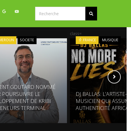
class=
MEROUN
SOCIETE
FRANCE
MUSIQUE
ENT GOUTARD NOMMÉ
 POURSUIVRE LE
DJ BALLAS: L’ARTISTE-
LOPPEMENT DE KRIBI
MUSICIEN QUI ASSUM
ENEURS TERMINAL
AUTHENTICITÉ AFRICA