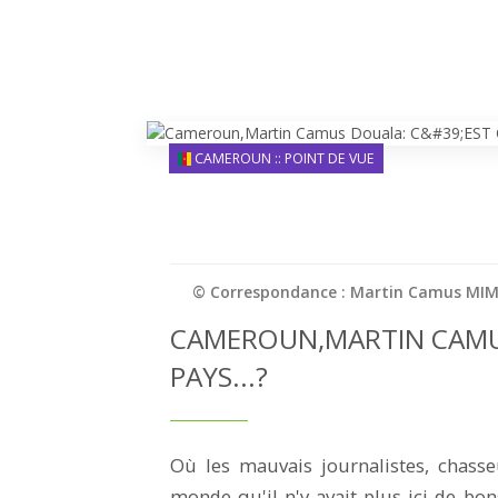
CAMEROUN :: POINT DE VUE
© Correspondance : Martin Camus MI
CAMEROUN,MARTIN CAMUS
PAYS...?
Où les mauvais journalistes, chasse
monde qu'il n'y avait plus ici de bon