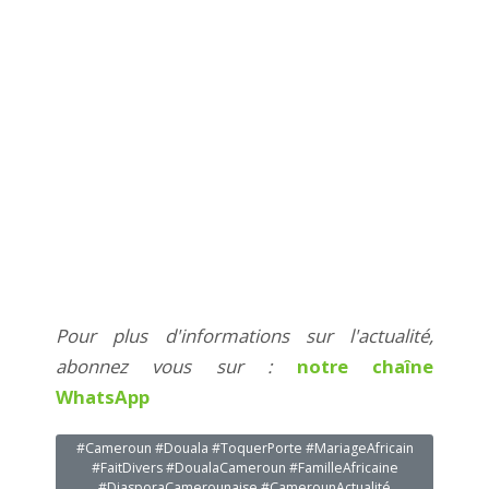
Pour plus d'informations sur l'actualité,
abonnez vous sur :
notre chaîne
WhatsApp
#Cameroun #Douala #ToquerPorte #MariageAfricain
#FaitDivers #DoualaCameroun #FamilleAfricaine
#DiasporaCamerounaise #CamerounActualité