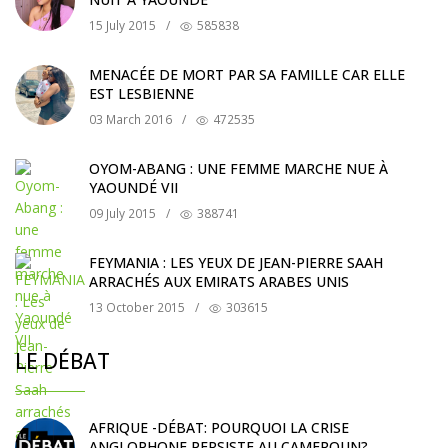
15 July 2015
/
585838
MENACÉE DE MORT PAR SA FAMILLE CAR ELLE
EST LESBIENNE
03 March 2016
/
472535
OYOM-ABANG : UNE FEMME MARCHE NUE À
YAOUNDÉ VII
09 July 2015
/
388741
FEYMANIA : LES YEUX DE JEAN-PIERRE SAAH
ARRACHÉS AUX EMIRATS ARABES UNIS
13 October 2015
/
303615
LE DÉBAT
AFRIQUE -DÉBAT: POURQUOI LA CRISE
ANGLOPHONE PERSISTE AU CAMEROUN?