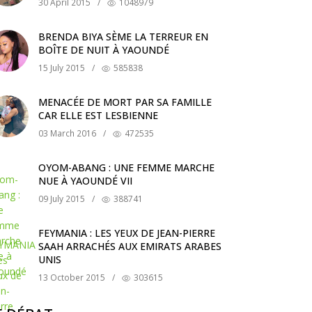
30 April 2015
/
1048979
BRENDA BIYA SÈME LA TERREUR EN
BOÎTE DE NUIT À YAOUNDÉ
15 July 2015
/
585838
MENACÉE DE MORT PAR SA FAMILLE
CAR ELLE EST LESBIENNE
03 March 2016
/
472535
OYOM-ABANG : UNE FEMME MARCHE
NUE À YAOUNDÉ VII
09 July 2015
/
388741
FEYMANIA : LES YEUX DE JEAN-PIERRE
SAAH ARRACHÉS AUX EMIRATS ARABES
UNIS
13 October 2015
/
303615