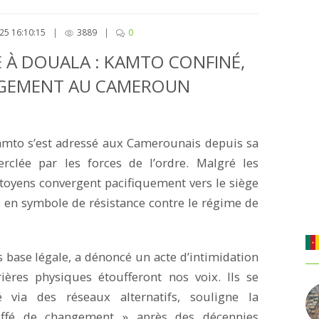
25 16:10:15
|
3889
|
0
 À DOUALA : KAMTO CONFINÉ,
ANGEMENT AU CAMEROUN
amto s’est adressé aux Camerounais depuis sa
erclée par les forces de l’ordre. Malgré les
itoyens convergent pacifiquement vers le siège
 en symbole de résistance contre le régime de
s base légale, a dénoncé un acte d’intimidation
rières physiques étoufferont nos voix. Ils se
 via des réseaux alternatifs, souligne la
iffé de changement » après des décennies