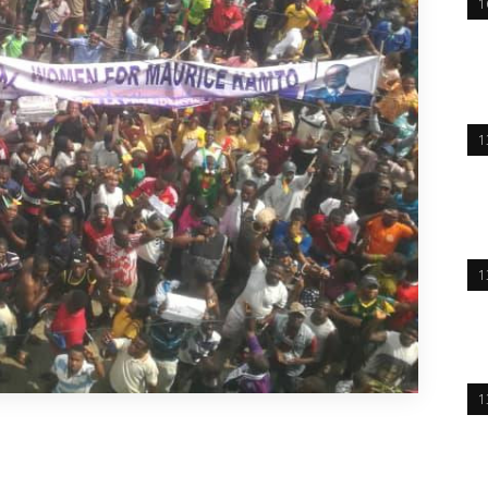
1
1
1
1