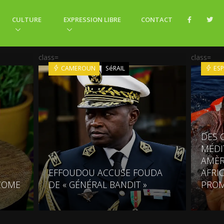
CULTURE
EXPRESSION LIBRE
CONTACT
class=
class=
CAMEROUN
SéRAIL
ES
DES 
MÉDI
AMÈR
EFFOUDOU ACCUSE FOUDA
AFRI
COME
DE « GÉNÉRAL BANDIT »
PRO