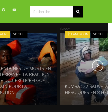
class=
PAGNE
SOCIETE
CAMEROUN
SOCIETE
CENTAINES DE MORTS EN
TERRANÉE: LA RÉACTION
E DU CERCLE BELGO-
CAIN POUR LA
KUMBA : 22 SAUVETAG
MOTION
HÉROÏQUES EN 8 HEU