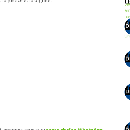
la justice et la dignité.
L
é, abonnez vous sur :
notre chaîne WhatsApp