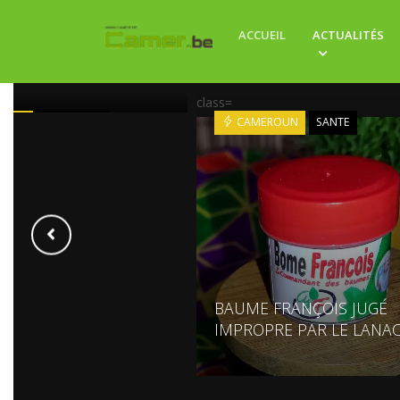
LE BACK HOME 2026 :
ACCUEIL
ACTUALITÉS
VERNEMENT TEND LA
 SA DIASPORA
class=
ROUN
ECONOMIE
CAMEROUN
SANTE
BAUME FRANÇOIS JUGÉ
IMPROPRE PAR LE LANA