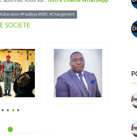
Liberation #PaulBiya #MRC #Changement
E SOCIETE
P