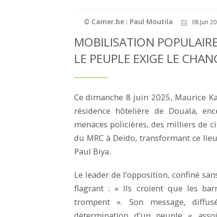
© Camer.be : Paul Moutila
08 Jun 20
MOBILISATION POPULAIRE
LE PEUPLE EXIGE LE CH
Ce dimanche 8 juin 2025, Maurice K
résidence hôtelière de Douala, enc
menaces policières, des milliers de c
du MRC à Deido, transformant ce lieu
Paul Biya.
Le leader de l’opposition, confiné san
flagrant : « Ils croient que les bar
trompent ». Son message, diffusé
détermination d’un peuple « asso