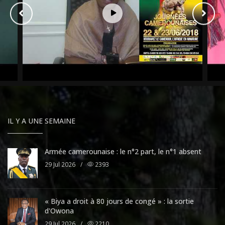
IL Y A UNE SEMAINE
Armée camerounaise : le n°2 part, le n°1 absent
29 Jul 2026
/
2393
« Biya a droit à 80 jours de congé » : la sortie
d'Owona
29 Jul 2026
/
2210