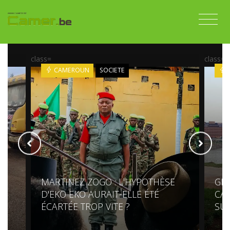
class=
class=
CAMEROUN
SOCIETE
MARTINEZ ZOGO : L'HYPOTHÈSE
GR
S
D'EKO EKO AURAIT-ELLE ÉTÉ
CAM
ÉCARTÉE TROP VITE ?
SU