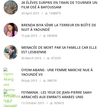
26 ÉLÈVES SURPRIS EN TRAIN DE TOURNER UN
FILM OSÉ À BAFOUSSAM
30 April 2015
/
1048979
BRENDA BIYA SÈME LA TERREUR EN BOÎTE DE
NUIT À YAOUNDÉ
15 July 2015
/
585838
MENACÉE DE MORT PAR SA FAMILLE CAR ELLE
EST LESBIENNE
03 March 2016
/
472535
OYOM-ABANG : UNE FEMME MARCHE NUE À
YAOUNDÉ VII
09 July 2015
/
388741
FEYMANIA : LES YEUX DE JEAN-PIERRE SAAH
ARRACHÉS AUX EMIRATS ARABES UNIS
13 October 2015
/
303615