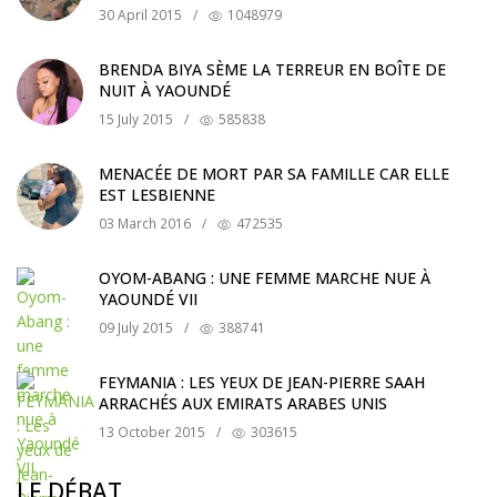
30 April 2015
/
1048979
BRENDA BIYA SÈME LA TERREUR EN BOÎTE DE
NUIT À YAOUNDÉ
15 July 2015
/
585838
MENACÉE DE MORT PAR SA FAMILLE CAR ELLE
EST LESBIENNE
03 March 2016
/
472535
OYOM-ABANG : UNE FEMME MARCHE NUE À
YAOUNDÉ VII
09 July 2015
/
388741
FEYMANIA : LES YEUX DE JEAN-PIERRE SAAH
ARRACHÉS AUX EMIRATS ARABES UNIS
13 October 2015
/
303615
LE DÉBAT