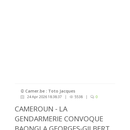
© Camer.be : Toto Jacques
24 Apr 2026 18:38:37
|
5538
|
0
CAMEROUN - LA
GENDARMERIE CONVOQUE
BAONGLA GEORGES-GILBERT