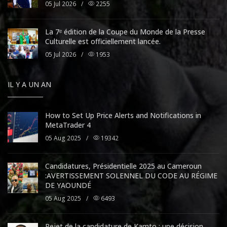
05 Jul 2026
/
2255
La 7ᵉ édition de la Coupe du Monde de la Presse
Culturelle est officiellement lancée.
05 Jul 2026
/
1953
IL Y A UN AN
How to Set Up Price Alerts and Notifications in
MetaTrader 4
05 Aug 2025
/
19342
Candidatures, Présidentielle 2025 au Cameroun
:AVERTISSEMENT SOLENNEL DU CODE AU RÉGIME
DE YAOUNDÉ
05 Aug 2025
/
6493
Rejet de la candidature de Kamto : une décision