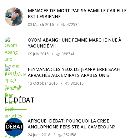
MENACÉE DE MORT PAR SA FAMILLE CAR ELLE
EST LESBIENNE
03 March 2016
/
472535
OYOM-ABANG : UNE FEMME MARCHE NUE À
YAOUNDÉ VII
09 July 2015
/
388741
FEYMANIA : LES YEUX DE JEAN-PIERRE SAAH
ARRACHÉS AUX EMIRATS ARABES UNIS
13 October 2015
/
303615
LE DÉBAT
AFRIQUE -DÉBAT: POURQUOI LA CRISE
ANGLOPHONE PERSISTE AU CAMEROUN?
24 June 2018
/
262658