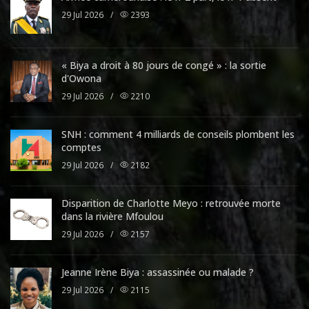
29 Jul 2026
/
2393
« Biya a droit à 80 jours de congé » : la sortie
d'Owona
29 Jul 2026
/
2210
SNH : comment 4 milliards de conseils plombent les
comptes
29 Jul 2026
/
2182
Disparition de Charlotte Meyo : retrouvée morte
dans la rivière Mfoulou
29 Jul 2026
/
2157
Jeanne Irène Biya : assassinée ou malade ?
29 Jul 2026
/
2115