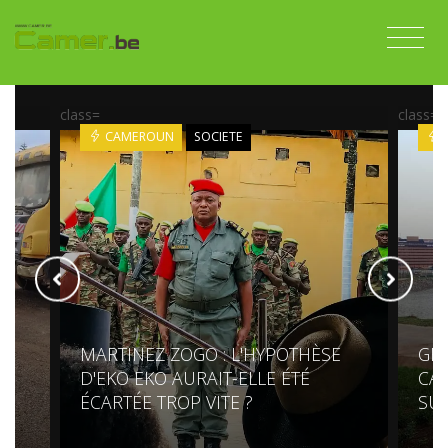
class=
class=
CAMEROUN
SOCIETE
C
MARTINEZ ZOGO : L'HYPOTHÈSE
GRA
D'EKO EKO AURAIT-ELLE ÉTÉ
CAM
ÉCARTÉE TROP VITE ?
SUR