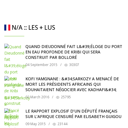
N/A :: LES + LUS
QUAND DIEUDONNÉ FAIT L&#39;ÉLOGE DU PORT
EN EAU PROFONDE DE KRIBI QUI SERA
CONSTRUIT PAR BOLLORÉ
04 September 2015
/
30307
KOFI YAMGNANE : &#34;SARKOZY A MENACÉ DE
MORT LES PRÉSIDENTS AFRICAINS QUI
SOUHAITAIENT NÉGOCIER AVEC KADHAFI&#34;
02 March 2016
/
25795
LE RAPPORT EXPLOSIF D’UN DÉPUTÉ FRANÇAIS
SUR L’AFRIQUE CENSURÉ PAR ELISABETH GUIGOU
09 May 2015
/
23144