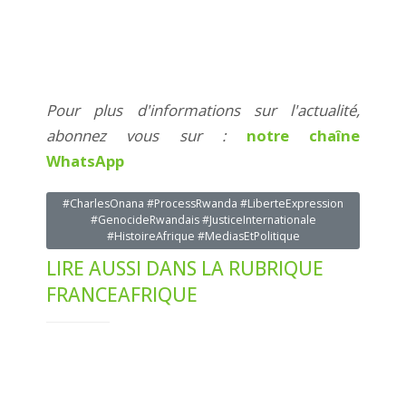
Pour plus d'informations sur l'actualité,
abonnez vous sur :
notre chaîne
WhatsApp
#CharlesOnana #ProcessRwanda #LiberteExpression
#GenocideRwandais #JusticeInternationale
#HistoireAfrique #MediasEtPolitique
LIRE AUSSI DANS LA RUBRIQUE
FRANCEAFRIQUE