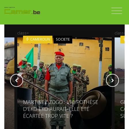
class=
class=
CAMEROUN
SOCIETE
MARTINEZ ZOGO : L'HYPOTHÈSE
GR
S
D'EKO EKO AURAIT-ELLE ÉTÉ
CAM
ÉCARTÉE TROP VITE ?
SU