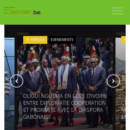
class=
class=
AFRIQUE
EVENEMENTS
OLIGUI NGUEMA EN COTE D’IVOIRE
AL
ENTRE DIPLOMATIE COOPERATION
GÊN
ET PROXIMITE AVEC LA DIASPORA
MOK
GABONAISE
EN