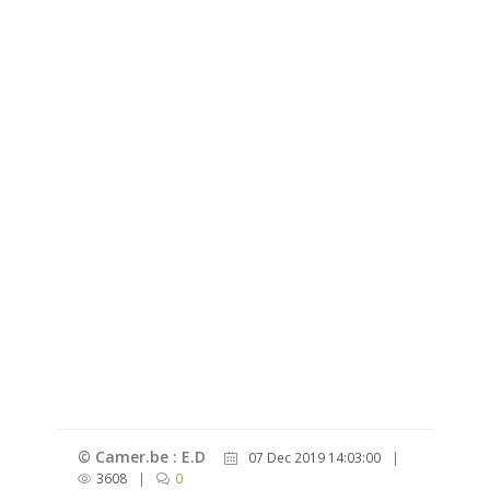
© Camer.be : E.D
07 Dec 2019 14:03:00
|
3608
|
0