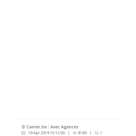
© Camer.be : Avec Agences
19 Apr 2019 15:12:00
|
8189
|
0