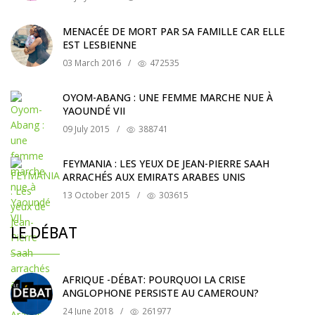
MENACÉE DE MORT PAR SA FAMILLE CAR ELLE
EST LESBIENNE
03 March 2016
/
472535
OYOM-ABANG : UNE FEMME MARCHE NUE À
YAOUNDÉ VII
09 July 2015
/
388741
FEYMANIA : LES YEUX DE JEAN-PIERRE SAAH
ARRACHÉS AUX EMIRATS ARABES UNIS
13 October 2015
/
303615
LE DÉBAT
AFRIQUE -DÉBAT: POURQUOI LA CRISE
ANGLOPHONE PERSISTE AU CAMEROUN?
24 June 2018
/
261977