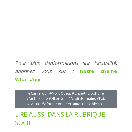
Pour plus d'informations sur l'actualité,
abonnez vous sur :
notre chaîne
WhatsApp
#Cameroun #NordOuest #CriseAnglophone
#Ambazonie #NkorNoni #DroitsHumains #Paix
#ActualitéAfrique #CamerounActu #Violences
LIRE AUSSI DANS LA RUBRIQUE
SOCIETE