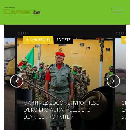
class=
class=
CAMEROUN
SOCIETE
MARTINEZ ZOGO : L'HYPOTHÈSE
GR
S
D'EKO EKO AURAIT-ELLE ÉTÉ
CAM
ÉCARTÉE TROP VITE ?
SU