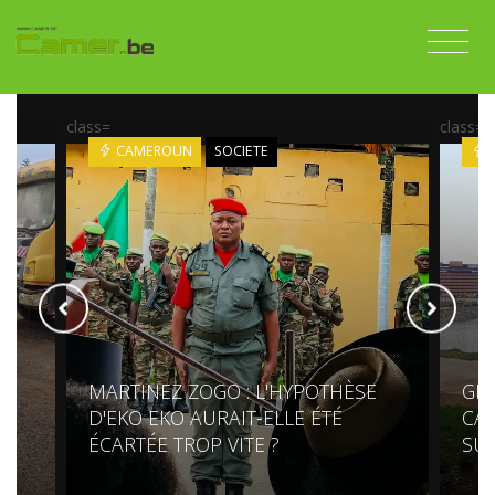
class=
class=
CAMEROUN
SOCIETE
MARTINEZ ZOGO : L'HYPOTHÈSE
GR
S
D'EKO EKO AURAIT-ELLE ÉTÉ
CAM
ÉCARTÉE TROP VITE ?
SU