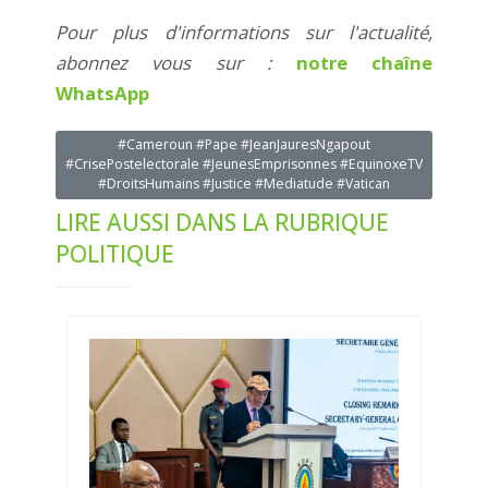
Pour plus d'informations sur l'actualité,
abonnez vous sur :
notre chaîne
WhatsApp
#Cameroun #Pape #JeanJauresNgapout
#CrisePostelectorale #JeunesEmprisonnes #EquinoxeTV
#DroitsHumains #Justice #Mediatude #Vatican
LIRE AUSSI DANS LA RUBRIQUE
POLITIQUE