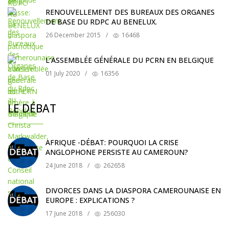
RENOUVELLEMENT DES BUREAUX DES ORGANES
DE BASE DU RDPC AU BENELUX.
26 December 2015
/
16468
L’ASSEMBLÉE GÉNÉRALE DU PCRN EN BELGIQUE
01 July 2020
/
16356
LE DÉBAT
AFRIQUE -DÉBAT: POURQUOI LA CRISE
ANGLOPHONE PERSISTE AU CAMEROUN?
24 June 2018
/
262658
DIVORCES DANS LA DIASPORA CAMEROUNAISE EN
EUROPE : EXPLICATIONS ?
17 June 2018
/
256030