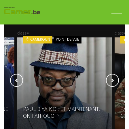
class=
class=
CAMEROUN
POINT DE VUE
BAD
GNE
PAUL BIYA K.O : ET MAINTENANT,
PAR
ON FAIT QUOI ?
CH