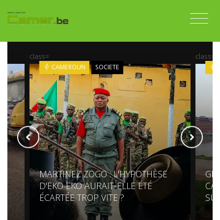
class=
class=
CAMEROUN
SOCIETE
MARTINEZ ZOGO : L'HYPOTHÈSE
GR
S
D'EKO EKO AURAIT-ELLE ÉTÉ
CAM
ÉCARTÉE TROP VITE ?
SU