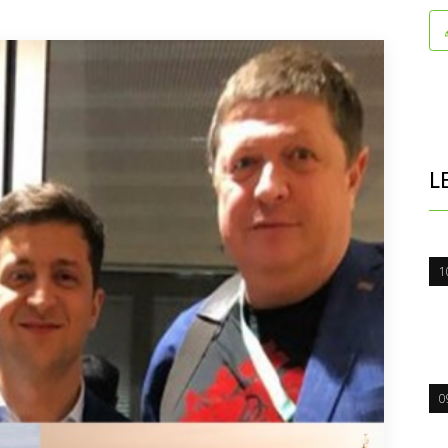
L
1
0