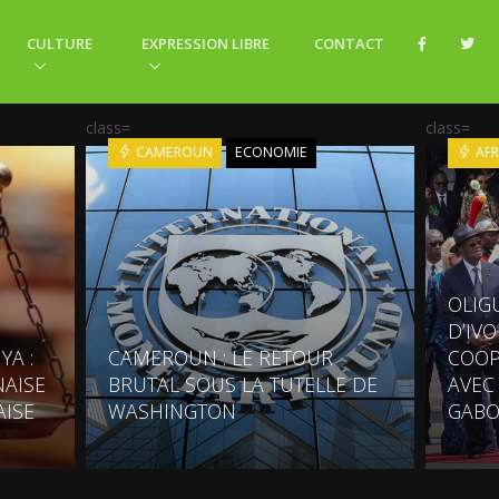
CULTURE
EXPRESSION LIBRE
CONTACT
class=
class=
CAMEROUN
ECONOMIE
AFR
OLIG
D’IV
YA :
CAMEROUN : LE RETOUR
COOP
AISE
BRUTAL SOUS LA TUTELLE DE
AVEC
AISE
WASHINGTON
GABO