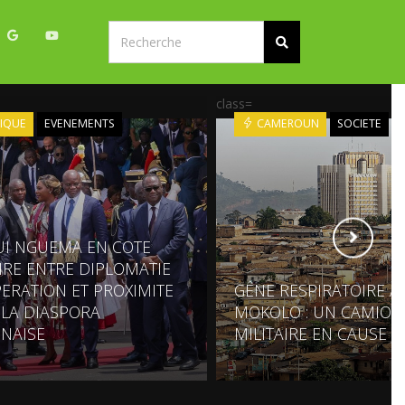
class=
IQUE
EVENEMENTS
CAMEROUN
SOCIETE
UI NGUEMA EN COTE
OIRE ENTRE DIPLOMATIE
ERATION ET PROXIMITE
GÊNE RESPIRATOIRE À
 LA DIASPORA
MOKOLO : UN CAMION
NAISE
MILITAIRE EN CAUSE