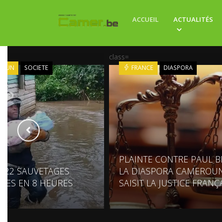
ACCUEIL
ACTUALITÉS
class=
ROUN
SOCIETE
FRANCE
DIASPORA
PLAINTE CONTRE PAUL BI
: 22 SAUVETAGES
LA DIASPORA CAMEROUN
UES EN 8 HEURES
SAISIT LA JUSTICE FRANÇ