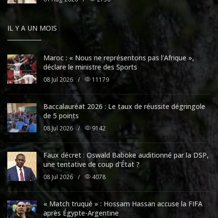
IL Y A UN MOIS
Maroc : « Nous ne représentons pas l'Afrique »,
déclare le ministre des Sports
08 Jul 2026
/
11179
Baccalauréat 2026 : Le taux de réussite dégringole
de 5 points
08 Jul 2026
/
9142
Faux décret : Oswald Baboke auditionné par la DSP,
une tentative de coup d'État ?
08 Jul 2026
/
4078
« Match truqué » : Hossam Hassan accuse la FIFA
après Égypte-Argentine