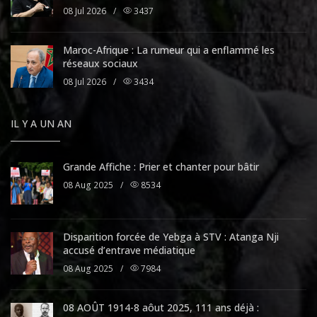
08 Jul 2026
/
3437
Maroc-Afrique : La rumeur qui a enflammé les
réseaux sociaux
08 Jul 2026
/
3434
IL Y A UN AN
Grande Affiche : Prier et chanter pour bâtir
08 Aug 2025
/
8534
Disparition forcée de Yebga à STV : Atanga Nji
accusé d’entrave médiatique
08 Aug 2025
/
7984
08 AOÛT 1914-8 aôut 2025, 111 ans déjà :