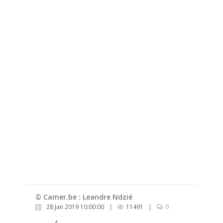
© Camer.be : Leandre Ndzié
28 Jan 2019 10:00:00
|
11491
|
0