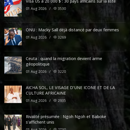
Visa US à 20 000 $ : 30 pays africains sur la liste
01 Aug 2026
/
3530
ONU : Macky Sall déjà distancé par deux femmes
01 Aug 2026
/
3269
Ceuta : quand la migration devient arme
géopolitique
01 Aug 2026
/
3220
AICHA SOL, LE VISAGE D’UNE ICONE ET DE LA
CULTURE AFRICAINE
01 Aug 2026
/
2935
Rivalité présumée : Ngoh Ngoh et Baboke
s’affichent unis
01 Aug 2026
/
2730