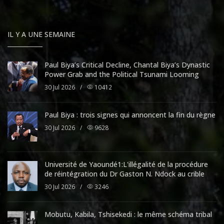
IL Y A UNE SEMAINE
Paul Biya’s Critical Decline, Chantal Biya’s Dynastic
Power Grab and the Political Tsunami Looming
30 Jul 2026
/
10412
Paul Biya : trois signes qui annoncent la fin du règne
30 Jul 2026
/
9628
Université de Yaoundé1:L'illégalité de la procédure
de réintégration du Dr Gaston N. Ndock au crible
30 Jul 2026
/
3246
Mobutu, Kabila, Tshisekedi : le même schéma tribal