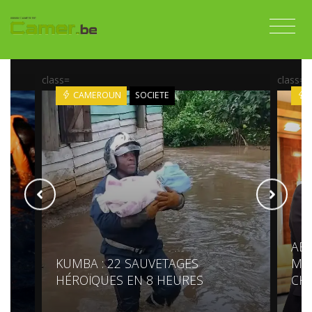
class=
class=
CAMEROUN
SOCIETE
ABS
KUMBA : 22 SAUVETAGES
MAL
N
HÉROÏQUES EN 8 HEURES
CH