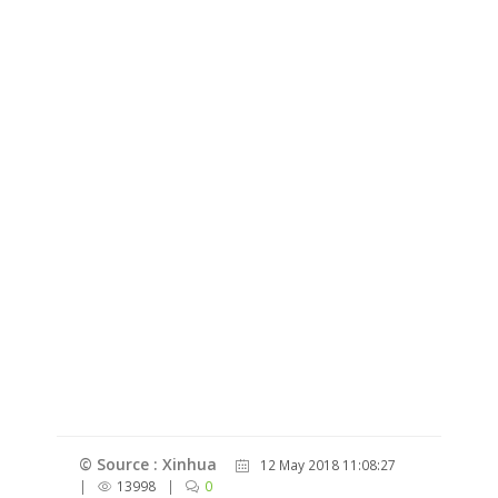
© Source : Xinhua
12 May 2018 11:08:27
|
13998
|
0