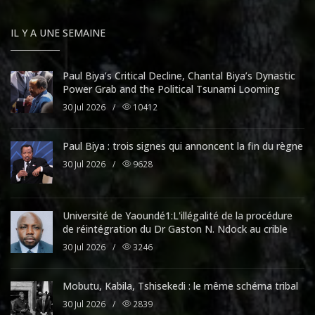
IL Y A UNE SEMAINE
Paul Biya’s Critical Decline, Chantal Biya’s Dynastic
Power Grab and the Political Tsunami Looming
30 Jul 2026
/
10412
Paul Biya : trois signes qui annoncent la fin du règne
30 Jul 2026
/
9628
Université de Yaoundé1:L'illégalité de la procédure
de réintégration du Dr Gaston N. Ndock au crible
30 Jul 2026
/
3246
Mobutu, Kabila, Tshisekedi : le même schéma tribal
30 Jul 2026
/
2839