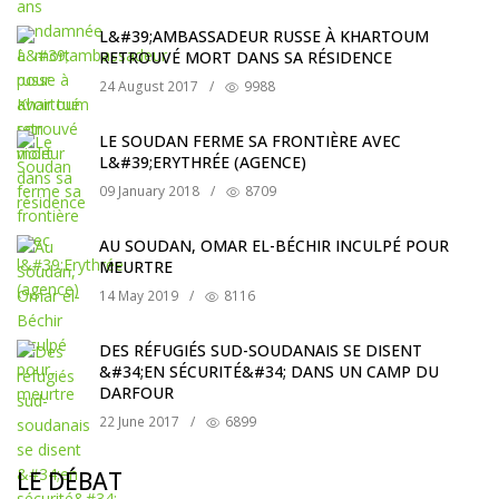
L&#39;AMBASSADEUR RUSSE À KHARTOUM
RETROUVÉ MORT DANS SA RÉSIDENCE
24 August 2017
/
9988
LE SOUDAN FERME SA FRONTIÈRE AVEC
L&#39;ERYTHRÉE (AGENCE)
09 January 2018
/
8709
AU SOUDAN, OMAR EL-BÉCHIR INCULPÉ POUR
MEURTRE
14 May 2019
/
8116
DES RÉFUGIÉS SUD-SOUDANAIS SE DISENT
&#34;EN SÉCURITÉ&#34; DANS UN CAMP DU
DARFOUR
22 June 2017
/
6899
LE DÉBAT