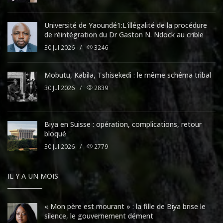
Université de Yaoundé1:L'illégalité de la procédure
de réintégration du Dr Gaston N. Ndock au crible
30 Jul 2026
/
3246
Mobutu, Kabila, Tshisekedi : le même schéma tribal
30 Jul 2026
/
2839
Biya en Suisse : opération, complications, retour
bloqué
30 Jul 2026
/
2779
IL Y A UN MOIS
« Mon père est mourant » : la fille de Biya brise le
silence, le gouvernement dément