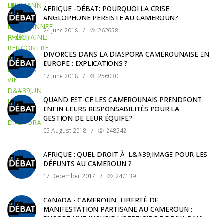
AFRIQUE -DÉBAT: POURQUOI LA CRISE
ANGLOPHONE PERSISTE AU CAMEROUN?
24 June 2018
/
262658
DIVORCES DANS LA DIASPORA CAMEROUNAISE EN
EUROPE : EXPLICATIONS ?
17 June 2018
/
256030
QUAND EST-CE LES CAMEROUNAIS PRENDRONT
ENFIN LEURS RESPONSABILITÉS POUR LA
GESTION DE LEUR ÉQUIPE?
05 August 2018
/
248542
AFRIQUE : QUEL DROIT À L&#39;IMAGE POUR LES
DÉFUNTS AU CAMEROUN ?
17 December 2017
/
247139
CANADA - CAMEROUN, LIBERTÉ DE
MANIFESTATION PARTISANE AU CAMEROUN :