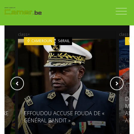
class=
class=
CAMEROUN
SéRAIL
DES
MÉD
PRE
EFFOUDOU ACCUSE FOUDA DE «
AM
GÉNÉRAL BANDIT »
AF