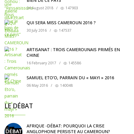
BIEN DE CE PAYS”
24 August 2018
/
147903
QUI SERA MISS CAMEROUN 2016 ?
30 July 2016
/
147537
ARTISANAT : TROIS CAMEROUNAIS PRIMÉS EN
CHINE
16 February 2017
/
145586
SAMUEL ETO’O, PARRAIN DU « MAYI » 2016
06 May 2016
/
140048
LE DÉBAT
AFRIQUE -DÉBAT: POURQUOI LA CRISE
ANGLOPHONE PERSISTE AU CAMEROUN?