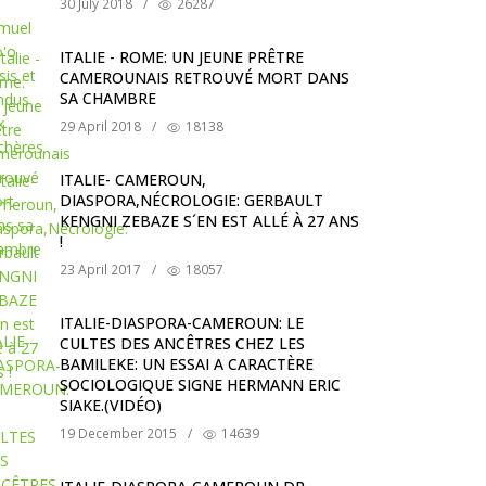
30 July 2018
/
26287
ITALIE - ROME: UN JEUNE PRÊTRE
CAMEROUNAIS RETROUVÉ MORT DANS
SA CHAMBRE
29 April 2018
/
18138
ITALIE- CAMEROUN,
DIASPORA,NÉCROLOGIE: GERBAULT
KENGNI ZEBAZE S´EN EST ALLÉ À 27 ANS
!
23 April 2017
/
18057
ITALIE-DIASPORA-CAMEROUN: LE
CULTES DES ANCÊTRES CHEZ LES
BAMILEKE: UN ESSAI A CARACTÈRE
SOCIOLOGIQUE SIGNE HERMANN ERIC
SIAKE.(VIDÉO)
19 December 2015
/
14639