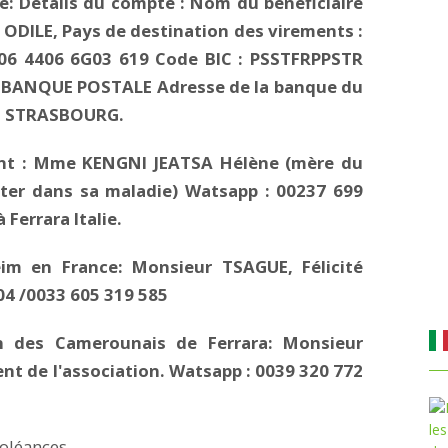
e: Détails du compte : Nom du bénéficiaire
 ODILE, Pays de destination des virements :
06 4406 6G03 619 Code BIC : PSSTFRPPSTR
 : BANQUE POSTALE Adresse de la banque du
DE STRASBOURG.
funt : Mme KENGNI JEATSA Hélène (mère du
ster dans sa maladie) Watsapp : 00237 699
Ferrara Italie.
eim en France: Monsieur TSAGUE, Félicité
04 /0033 605 319 585
on des Camerounais de Ferrara: Monsieur
 de l'association. Watsapp : 0039 320 772
oléances.