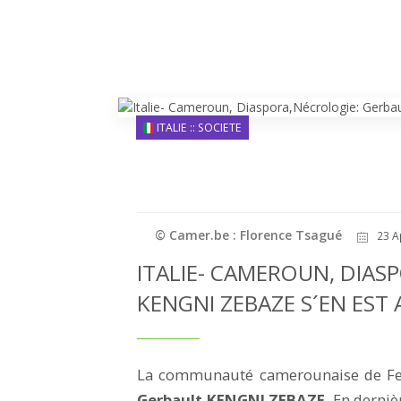
ITALIE :: SOCIETE
© Camer.be : Florence Tsagué
23 A
ITALIE- CAMEROUN, DIAS
KENGNI ZEBAZE S´EN EST A
La communauté camerounaise de Ferr
Gerbault KENGNI ZEBAZE
. En derni