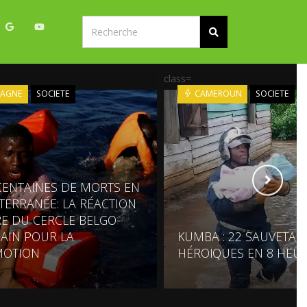
class=
PAGNE
SOCIETE
CAMEROUN
SOCIETE
CENTAINES DE MORTS EN
TERRANÉE: LA RÉACTION
E DU CERCLE BELGO-
CAIN POUR LA
KUMBA : 22 SAUVETAG
MOTION
HÉROÏQUES EN 8 HEU