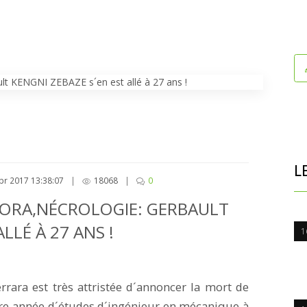
L
pr 2017 13:38:07
|
18068
|
0
PORA,NÉCROLOGIE: GERBAULT
LLÉ À 27 ANS !
1
ara est très attristée d´annoncer la mort de
ère année d´études d´ingénieur en mécanique à