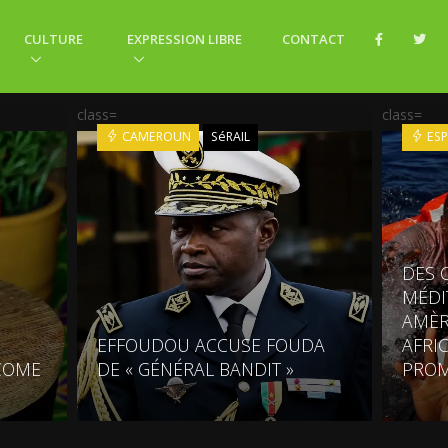
CULTURE
EXPRESSION LIBRE
CONTACT
class=
class=
CAMEROUN
SéRAIL
ES
DES 
MÉDI
AMÈR
EFFOUDOU ACCUSE FOUDA
AFRI
COME
DE « GÉNÉRAL BANDIT »
PRO