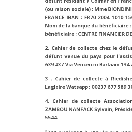
défunt résidant à Colmar en Franc
(ou raison sociale) : Mme BIONDINI
FRANCE IBAN : FR70 2004 1010 15
Nom de la banque du bénéficiaire
bénéficiaire : CENTRE FINANCIER 
2. Cahier de collecte chez le dé
défunt venue du pays pour l'assi
639 437 Via Vencenzo Barlaam 134 à 
3 . Cahier de collecte à Riedish
Lagloire Watsapp : 00237 677 589 3
4. Cahier de collecte Associati
ZAMBOU NANFACK Sylvain, Président
5544.
Nous exprimons ici nos sincères cond