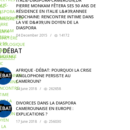
ITALIE-DIASPORA-CAMEROUN,DR
PIERRE MONKAM FÊTERA SES 50 ANS DE
RÉSIDENCE EN ITALIE L&#39;ANNEE
PROCHAINE: RENCONTRE INTIME DANS
LA VIE D&#39;UN DOYEN DE LA
DIASPORA
04 December 2015
/
14172
E DÉBAT
AFRIQUE -DÉBAT: POURQUOI LA CRISE
ANGLOPHONE PERSISTE AU
CAMEROUN?
24 June 2018
/
262658
DIVORCES DANS LA DIASPORA
CAMEROUNAISE EN EUROPE :
EXPLICATIONS ?
17 June 2018
/
256030