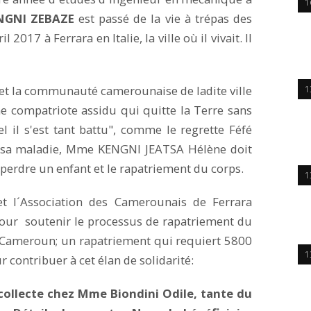
1
ENGNI ZEBAZE
est passé de la vie à trépas des
2017 à Ferrara en Italie, la ville où il vivait. Il
e et la communauté camerounaise de ladite ville
1
 compatriote assidu qui quitte la Terre sans
l il s'est tant battu", comme le regrette Féfé
ns sa maladie, Mme KENGNI JEATSA Hélène doit
e perdre un enfant et le rapatriement du corps.
1
et l´Association des Camerounais de Ferrara
pour soutenir le processus de rapatriement du
e Cameroun; un rapatriement qui requiert 5800
1
 contribuer à cet élan de solidarité:
collecte chez Mme Biondini Odile, tante du