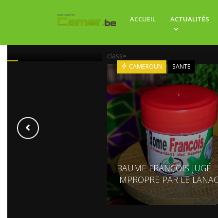
LE BACK HOME 2026 :
ACCUEIL
ACTUALITÉS
VERNEMENT TEND LA
 SA DIASPORA
class=
ROUN
ECONOMIE
CAMEROUN
SANTE
BAUME FRANÇOIS JUGÉ
IMPROPRE PAR LE LANA