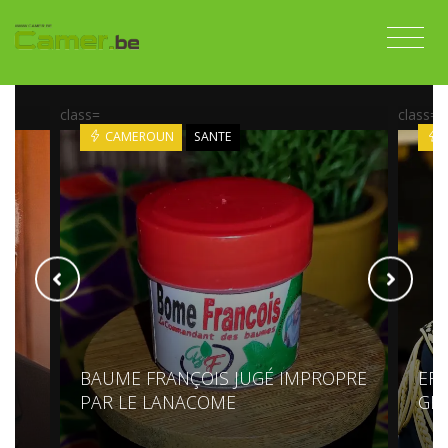
class=
class=
CAMEROUN
SANTE
BAUME FRANÇOIS JUGÉ IMPROPRE
EF
PAR LE LANACOME
GÉN