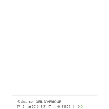
© Source : OEIL D’AFRIQUE
21 Jan 2016 18:51:17
|
18859
|
0