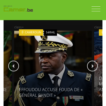
class=
class=
CAMEROUN
SéRAIL
DES
MÉD
PRE
EFFOUDOU ACCUSE FOUDA DE «
AM
GÉNÉRAL BANDIT »
AF