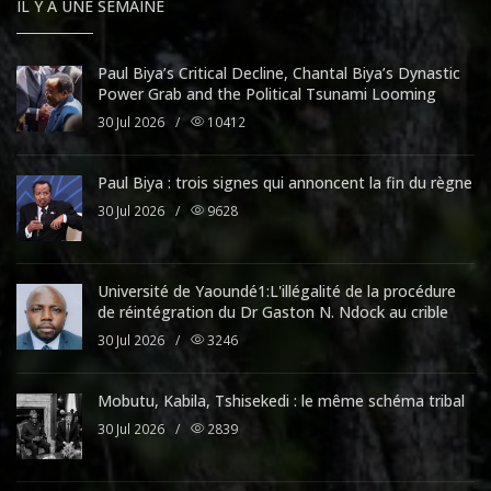
IL Y A UNE SEMAINE
Paul Biya’s Critical Decline, Chantal Biya’s Dynastic
Power Grab and the Political Tsunami Looming
30 Jul 2026
/
10412
Paul Biya : trois signes qui annoncent la fin du règne
30 Jul 2026
/
9628
Université de Yaoundé1:L'illégalité de la procédure
de réintégration du Dr Gaston N. Ndock au crible
30 Jul 2026
/
3246
Mobutu, Kabila, Tshisekedi : le même schéma tribal
30 Jul 2026
/
2839