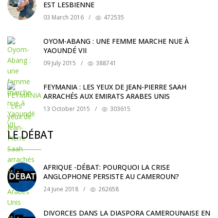
EST LESBIENNE
03 March 2016
/
472535
OYOM-ABANG : UNE FEMME MARCHE NUE À
YAOUNDÉ VII
09 July 2015
/
388741
FEYMANIA : LES YEUX DE JEAN-PIERRE SAAH
ARRACHÉS AUX EMIRATS ARABES UNIS
13 October 2015
/
303615
LE DÉBAT
AFRIQUE -DÉBAT: POURQUOI LA CRISE
ANGLOPHONE PERSISTE AU CAMEROUN?
24 June 2018
/
262658
DIVORCES DANS LA DIASPORA CAMEROUNAISE EN