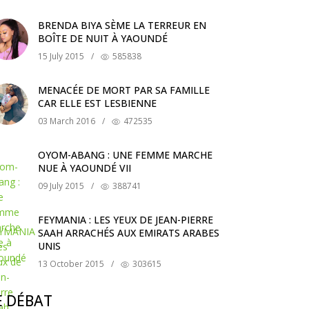
BRENDA BIYA SÈME LA TERREUR EN
BOÎTE DE NUIT À YAOUNDÉ
15 July 2015
/
585838
MENACÉE DE MORT PAR SA FAMILLE
CAR ELLE EST LESBIENNE
03 March 2016
/
472535
OYOM-ABANG : UNE FEMME MARCHE
NUE À YAOUNDÉ VII
09 July 2015
/
388741
FEYMANIA : LES YEUX DE JEAN-PIERRE
SAAH ARRACHÉS AUX EMIRATS ARABES
UNIS
13 October 2015
/
303615
E DÉBAT