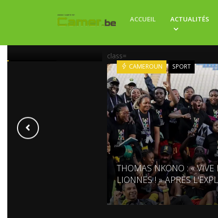
RE ENTRE DIPLOMATIE
ATION ET PROXIMITE
ACCUEIL
ACTUALITÉS
A DIASPORA
ISE
class=
UE
EVENEMENTS
CAMEROUN
SPORT
THOMAS NKONO : « VIVE 
LIONNES ! » APRÈS L'EXP