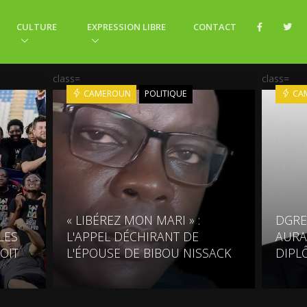
CULTURE
EXPRESSION LIBRE
CONTACT
class=
class=
CAMEROUN
POLITIQUE
CA
« LIBÉREZ MON MARI » :
DGRE
LES
L'APPEL DÉCHIRANT DE
AURA
LOIT
L'ÉPOUSE DE BIBOU NISSACK
DIPL