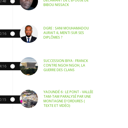
DÉCHIRANT DE L'ÉPOUSE DE
0:48
BIBOU NISSACK
DGRE : SANI MOUHAMADOU
AURAIT-IL MENTI SUR SES
0:16
DIPLÔMES ?
SUCCESSION BIYA : FRANCK
CONTRE NGOH NGOH, LA
4:16
GUERRE DES CLANS
YAOUNDÉ 6 : LE PONT - VALLÉE
TAM-TAM PARALYSÉ PAR UNE
0:15
MONTAGNE D'ORDURES (
TEXTE ET VIDÉO)