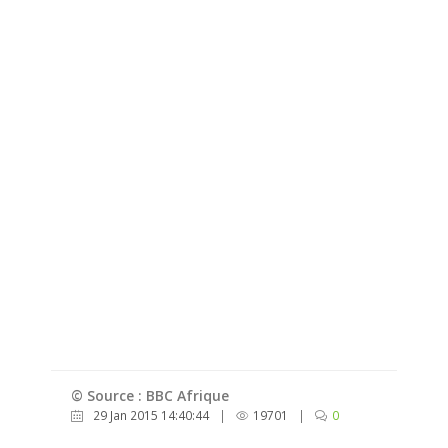
© Source : BBC Afrique
29 Jan 2015 14:40:44
|
19701
|
0