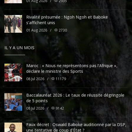
01 Aug 2026
/
2935
Rivalité présumée : Ngoh Ngoh et Baboke
s’affichent unis
01 Aug 2026
/
2730
IL Y A UN MOIS
Maroc : « Nous ne représentons pas l'Afrique »,
déclare le ministre des Sports
08 Jul 2026
/
11179
Baccalauréat 2026 : Le taux de réussite dégringole
de 5 points
08 Jul 2026
/
9142
Faux décret : Oswald Baboke auditionné par la DSP,
une tentative de coup d'État ?