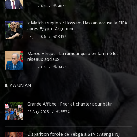
08 Jul 2026
/
4078
« Match truqué » : Hossam Hassan accuse la FIFA
après Égypte-Argentine
08 Jul 2026
/
3437
Maroc-Afrique : La rumeur qui a enflammé les
réseaux sociaux
08 Jul 2026
/
3434
IL Y A UN AN
Grande Affiche : Prier et chanter pour bâtir
08 Aug 2025
/
8534
Disparition forcée de Yebga à STV : Atanga Nji