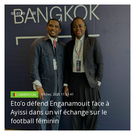
6199
/
0
09 Dec 2025 11:51:41
CAMEROUN
Eto’o défend Enganamouit face à
Ayissi dans un vif échange sur le
football féminin