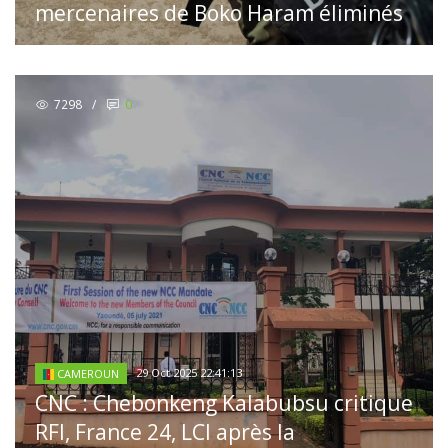
mercenaires de Boko Haram éliminés
7298
/
0
29 Oct 2025 22:41:13
CAMEROUN
CNC : Chebonkeng Kalabubsu critique
RFI, France 24, LCI après la