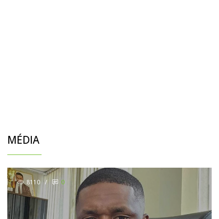
MÉDIA
8110
/
0