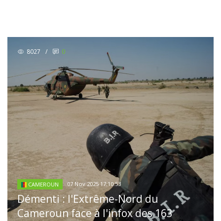
8027
/
0
07 Nov 2025 17:10:53
CAMEROUN
Démenti : l'Extrême-Nord du
Cameroun face à l'infox des 163