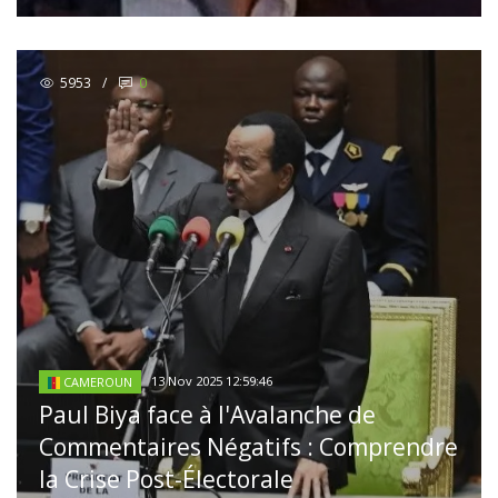
5953
/
0
13 Nov 2025 12:59:46
CAMEROUN
Paul Biya face à l'Avalanche de
Commentaires Négatifs : Comprendre
la Crise Post-Électorale