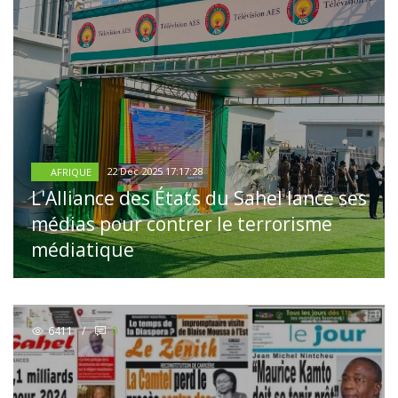
22 Dec 2025 17:17:28
AFRIQUE
L'Alliance des États du Sahel lance ses
médias pour contrer le terrorisme
médiatique
6411
/
0