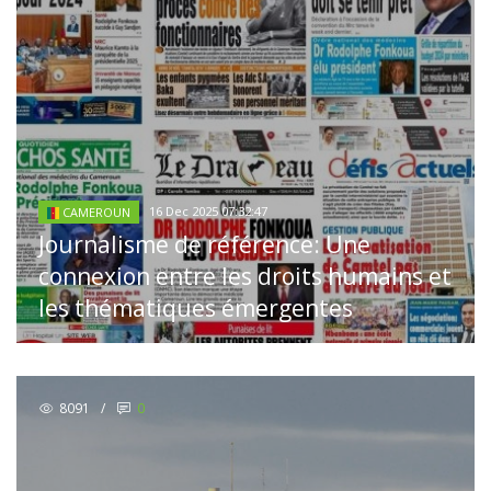
16 Dec 2025 07:32:47
CAMEROUN
Journalisme de référence: Une
connexion entre les droits humains et
les thématiques émergentes
8091
/
0