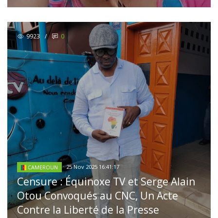
9923
/
0
25 Nov 2025 16:41:17
CAMEROUN
Censure : Équinoxe TV et Serge Alain
Otou Convoqués au CNC, Un Acte
Contre la Liberté de la Presse