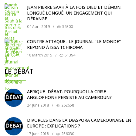
JEAN PIERRE SAAH À LA FOIS DIEU ET DÉMON.
LONGUÉ LONGUÉ, UN ENGAGEMENT QUI
DÉRANGE.
04 April 2019
/
56300
CONTRE ATTAQUE : LE JOURNAL ‘’LE MONDE’’
RÉPOND À ISSA TCHIROMA
18 March 2015
/
51394
LE DÉBAT
AFRIQUE -DÉBAT: POURQUOI LA CRISE
ANGLOPHONE PERSISTE AU CAMEROUN?
24 June 2018
/
262658
DIVORCES DANS LA DIASPORA CAMEROUNAISE EN
EUROPE : EXPLICATIONS ?
17 June 2018
/
256030