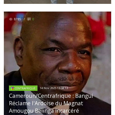
8785
/
0
14 Nov 2025 13:34:13
CENTRAFRIQUE
Cameroun/Centrafrique : Bangui
Réclame l'Ardoise du Magnat
Amougou Belinga Incarcéré