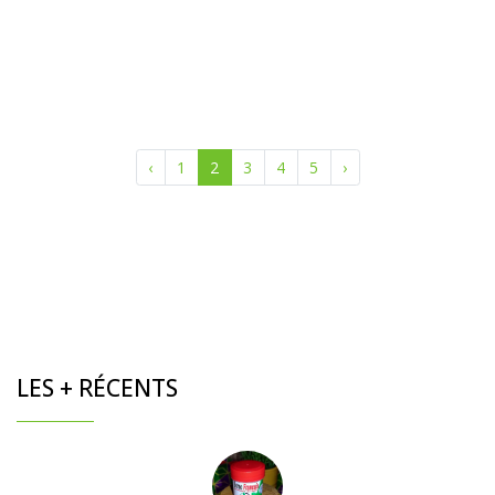
‹
1
2
3
4
5
›
LES + RÉCENTS