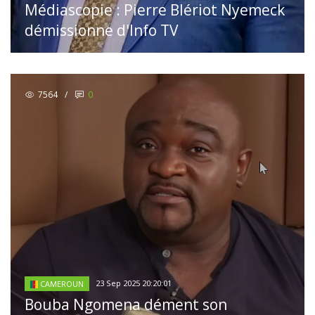
Médiascopie : Pierre Blériot Nyemeck
démissionne d'Info TV
7564
/
0
23 Sep 2025 20:20:01
CAMEROUN
Bouba Ngomena dément son