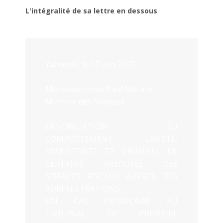
L'intégralité de sa lettre en dessous
Yaoundé, le 17 juin 2025
Monsieur Louis Paul Motaze
Ministre des finances
DENONCIATION DU
COMPORTEMENT LAXISTE,
ABSENTEISTE ET CRIMINEL DE
CERTAINS PREPOSES DES
SERVICES FISCAUX AUPRES DES
ADMINISTRATIONS
UN CAS EXEMPLAIRE AU
TRIBUNAL DE PREMIERE