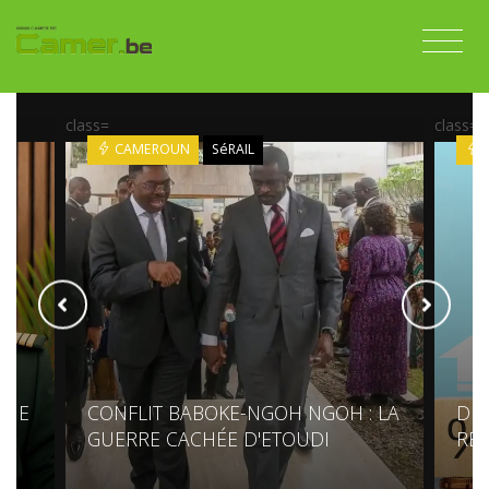
class=
class=
CAMEROUN
SéRAIL
NUE
CONFLIT BABOKE-NGOH NGOH : LA
DET
GUERRE CACHÉE D'ETOUDI
RE