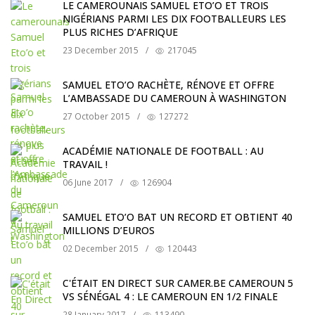
LE CAMEROUNAIS SAMUEL ETO’O ET TROIS
NIGÉRIANS PARMI LES DIX FOOTBALLEURS LES
PLUS RICHES D’AFRIQUE
23 December 2015
/
217045
SAMUEL ETO’O RACHÈTE, RÉNOVE ET OFFRE
L’AMBASSADE DU CAMEROUN À WASHINGTON
27 October 2015
/
127272
ACADÉMIE NATIONALE DE FOOTBALL : AU
TRAVAIL !
06 June 2017
/
126904
SAMUEL ETO’O BAT UN RECORD ET OBTIENT 40
MILLIONS D’EUROS
02 December 2015
/
120443
C'ÉTAIT EN DIRECT SUR CAMER.BE CAMEROUN 5
VS SÉNÉGAL 4 : LE CAMEROUN EN 1/2 FINALE
28 January 2017
/
113490