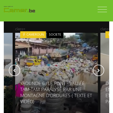
class=
class=
CAMEROUN
SOCIETE
YAOUNDÉ 6 : LE PONT - VALLÉE
DIS
TAM-TAM PARALYSÉ PAR UNE
ENT
RRE
MONTAGNE D'ORDURES ( TEXTE ET
ET 
VIDÉO)
PAR