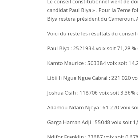
Le conseil constitutionnel vient de do
candidat Paul Biya » . Pour la 7eme f
Biya restera président du Cameroun. A
Voici du reste les résultats du conseil
Paul Biya : 2521934 voix soit 71,28 %
Kamto Maurice : 503384 voix soit 14,
Libii li Ngue Ngue Cabral : 221 020 vo
Joshua Osih : 118706 voix soit 3,36% 
Adamou Ndam Njoya : 61 220 voix soi
Garga Haman Adji : 55048 voix soit 1,
Ndifor Franklin : 23687 voix soit 0,67