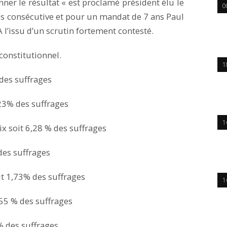
nner le résultat « est proclamé président élu le
0
ois consécutive et pour un mandat de 7 ans Paul
 l’issu d’un scrutin fortement contesté.
 constitutionnel.
1
 des suffrages
23% des suffrages
1
ix soit 6,28 % des suffrages
des suffrages
t 1,73% des suffrages
1
55 % des suffrages
% des suffrages