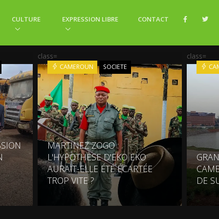
CULTURE
EXPRESSION LIBRE
CONTACT
class=
class=
CAMEROUN
SOCIETE
CA
SSION
MARTINEZ ZOGO :
N
L'HYPOTHÈSE D'EKO EKO
GRAN
AURAIT-ELLE ÉTÉ ÉCARTÉE
CAME
TROP VITE ?
DE S