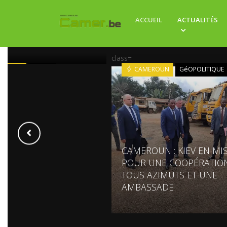
RENARD DE RETOUR
ACCUEIL
ACTUALITÉS
 D'IVOIRE : LE SORCIER
REVIENT
class=
'IVOIRE
SPORT
CAMEROUN
GéOPOLITIQUE
CAMEROUN : KIEV EN MI
POUR UNE COOPÉRATIO
TOUS AZIMUTS ET UNE
AMBASSADE