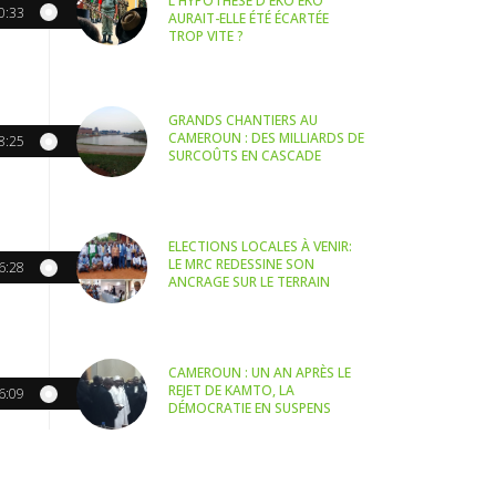
L'HYPOTHÈSE D'EKO EKO
0:33
AURAIT-ELLE ÉTÉ ÉCARTÉE
TROP VITE ?
GRANDS CHANTIERS AU
CAMEROUN : DES MILLIARDS DE
8:25
SURCOÛTS EN CASCADE
ELECTIONS LOCALES À VENIR:
LE MRC REDESSINE SON
6:28
ANCRAGE SUR LE TERRAIN
CAMEROUN : UN AN APRÈS LE
REJET DE KAMTO, LA
6:09
DÉMOCRATIE EN SUSPENS