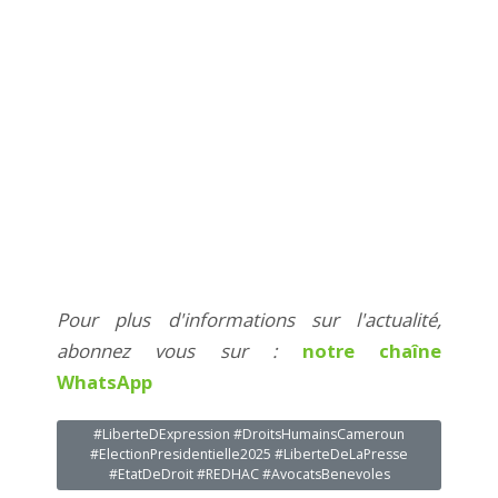
Pour plus d'informations sur l'actualité,
abonnez vous sur :
notre chaîne
WhatsApp
#LiberteDExpression #DroitsHumainsCameroun
#ElectionPresidentielle2025 #LiberteDeLaPresse
#EtatDeDroit #REDHAC #AvocatsBenevoles