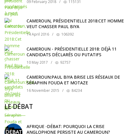
09 February 2018
/
115131
CAMEROUN, PRÉSIDENTIELLE 2018:CET HOMME
VEUT CHASSER PAUL BIYA
14 April 2016
/
106392
CAMEROUN - PRÉSIDENTIELLE 2018: DÉJÀ 11
CANDIDATS DÉCLARÉS OU PUTATIFS
10 May 2017
/
92757
CAMEROUN:PAUL BIYA BRISE LES RÉSEAUX DE
SÉRAPHIN FOUDA ET MOTAZE
16 November 2015
/
84234
LE DÉBAT
AFRIQUE -DÉBAT: POURQUOI LA CRISE
ANGLOPHONE PERSISTE AU CAMEROUN?