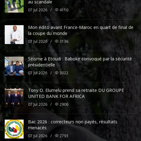
au scandale
07 Jul 2026
/
4110
Mon édito avant France-Maroc en quart de final de
la coupe du monde
07 Jul 2026
/
3136
Séisme à Etoudi : Baboke convoqué par la sécurité
présidentielle
07 Jul 2026
/
3022
Tony O. Elumelu prend sa retraite DU GROUPE
UNITED BANK FOR AFRICA
07 Jul 2026
/
2906
Bac 2026 : correcteurs non payés, résultats
menacés
07 Jul 2026
/
2793