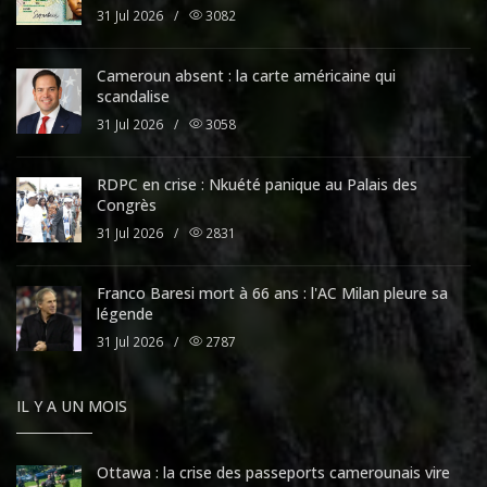
31 Jul 2026
/
3082
Cameroun absent : la carte américaine qui
scandalise
31 Jul 2026
/
3058
RDPC en crise : Nkuété panique au Palais des
Congrès
31 Jul 2026
/
2831
Franco Baresi mort à 66 ans : l'AC Milan pleure sa
légende
31 Jul 2026
/
2787
IL Y A UN MOIS
Ottawa : la crise des passeports camerounais vire