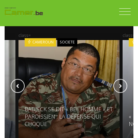
class=
class=
CAMEROUN
SOCIETE
BADJECK SE DIT « BEL HOMME » ET
T,
PAROISSIEN : LA DÉFENSE QUI
« P
CHOQUE
NGO