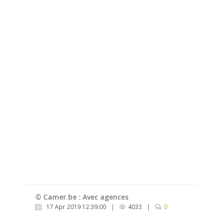
© Camer.be : Avec agences
17 Apr 2019 12:39:00
|
4033
|
0