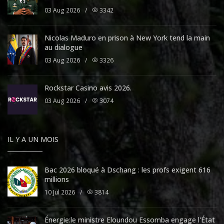
03 Aug 2026
/
3342
Nicolas Maduro en prison à New York tend la main
au dialogue
03 Aug 2026
/
3326
Rockstar Casino avis 2026.
03 Aug 2026
/
3074
IL Y A UN MOIS
Bac 2026 bloqué à Dschang : les profs exigent 616
millions
10 Jul 2026
/
3814
Énergie:le ministre Eloundou Essomba engage l'État