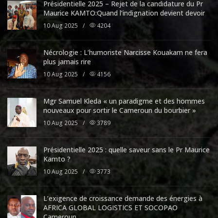
Présidentielle 2025 – Rejet de la candidature du Pr
Maurice KAMTO:Quand l’indignation devient devoir
10 Aug 2025
/
4204
Nécrologie : L’humoriste Narcisse Kouakam ne fera
plus jamais rire
10 Aug 2025
/
4156
Mgr Samuel Kleda « un paradigme et des hommes
nouveaux pour sortir le Cameroun du bourbier »
10 Aug 2025
/
3789
Présidentielle 2025 : quelle saveur sans le Pr Maurice
Kamto ?
10 Aug 2025
/
3773
L’exigence de croissance demande des énergies à
AFRICA GLOBAL LOGISTICS ET SOCOPAO
Cameroun