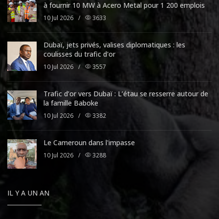
à fournir 10 MW à Acero Metal pour 1 200 emplois
10 Jul 2026
/
3633
Dubaï, jets privés, valises diplomatiques : les
coulisses du trafic d'or
10 Jul 2026
/
3557
Trafic d’or vers Dubaï : L’étau se resserre autour de
la famille Baboke
10 Jul 2026
/
3382
Le Cameroun dans l'impasse
10 Jul 2026
/
3288
IL Y A UN AN