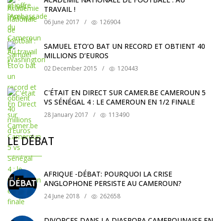
TRAVAIL !
06 June 2017
/
126904
SAMUEL ETO’O BAT UN RECORD ET OBTIENT 40
MILLIONS D’EUROS
02 December 2015
/
120443
C'ÉTAIT EN DIRECT SUR CAMER.BE CAMEROUN 5
VS SÉNÉGAL 4 : LE CAMEROUN EN 1/2 FINALE
28 January 2017
/
113490
LE DÉBAT
AFRIQUE -DÉBAT: POURQUOI LA CRISE
ANGLOPHONE PERSISTE AU CAMEROUN?
24 June 2018
/
262658
DIVORCES DANS LA DIASPORA CAMEROUNAISE EN