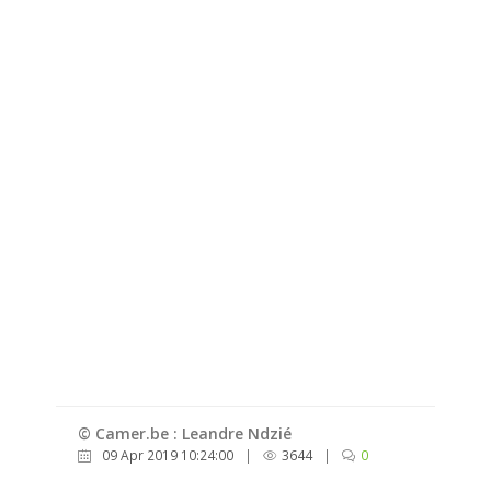
© Camer.be : Leandre Ndzié
09 Apr 2019 10:24:00
|
3644
|
0