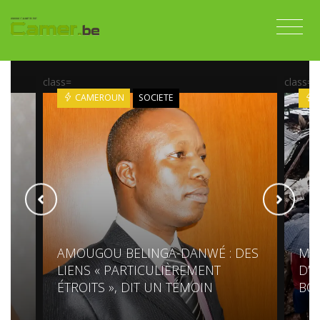
class=
class=
CAMEROUN
SOCIETE
AMOUGOU BELINGA-DANWÉ : DES
MO
LIENS « PARTICULIÈREMENT
D’U
ÉTROITS », DIT UN TÉMOIN
BO