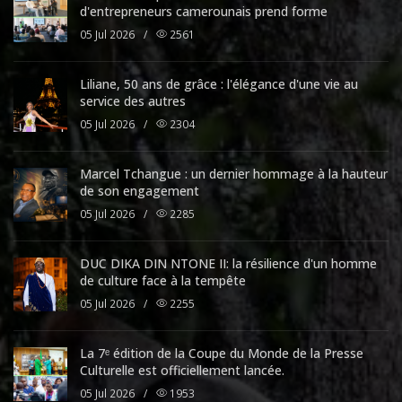
d'entrepreneurs camerounais prend forme
05 Jul 2026
/
2561
Liliane, 50 ans de grâce : l'élégance d'une vie au
service des autres
05 Jul 2026
/
2304
Marcel Tchangue : un dernier hommage à la hauteur
de son engagement
05 Jul 2026
/
2285
DUC DIKA DIN NTONE II: la résilience d'un homme
de culture face à la tempête
05 Jul 2026
/
2255
La 7ᵉ édition de la Coupe du Monde de la Presse
Culturelle est officiellement lancée.
05 Jul 2026
/
1953