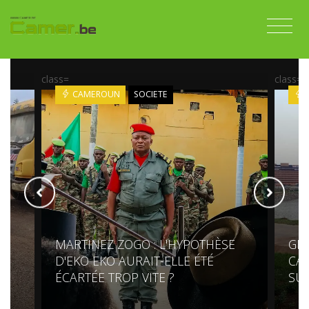
class=
class=
CAMEROUN
SOCIETE
MARTINEZ ZOGO : L'HYPOTHÈSE
GR
S
D'EKO EKO AURAIT-ELLE ÉTÉ
CAM
ÉCARTÉE TROP VITE ?
SU