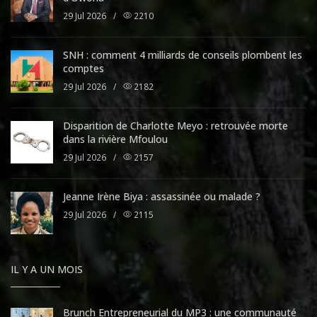
29 Jul 2026
/
2210
SNH : comment 4 milliards de conseils plombent les
comptes
29 Jul 2026
/
2182
Disparition de Charlotte Meyo : retrouvée morte
dans la rivière Mfoulou
29 Jul 2026
/
2157
Jeanne Irène Biya : assassinée ou malade ?
29 Jul 2026
/
2115
IL Y A UN MOIS
Brunch Entrepreneurial du MP3 : une communauté