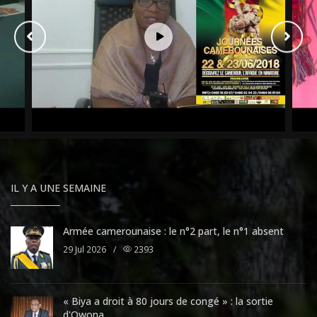
IL Y A UNE SEMAINE
Armée camerounaise : le n°2 part, le n°1 absent
29 Jul 2026
/
2393
« Biya a droit à 80 jours de congé » : la sortie
d'Owona