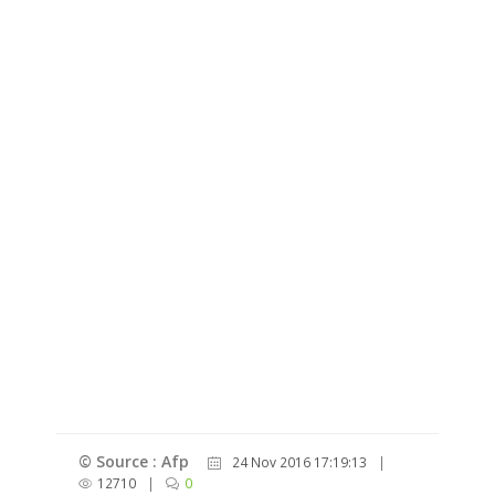
© Source : Afp
24 Nov 2016 17:19:13
|
12710
|
0