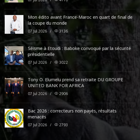
Mon édito avant France-Maroc en quart de final de
la coupe du monde
07 Jul 2026
/
3136
Séisme à Etoudi : Baboke convoqué par la sécurité
présidentielle
07 Jul 2026
/
3022
Tony O. Elumelu prend sa retraite DU GROUPE
UNITED BANK FOR AFRICA
07 Jul 2026
/
2906
Bac 2026 : correcteurs non payés, résultats
menacés
07 Jul 2026
/
2793