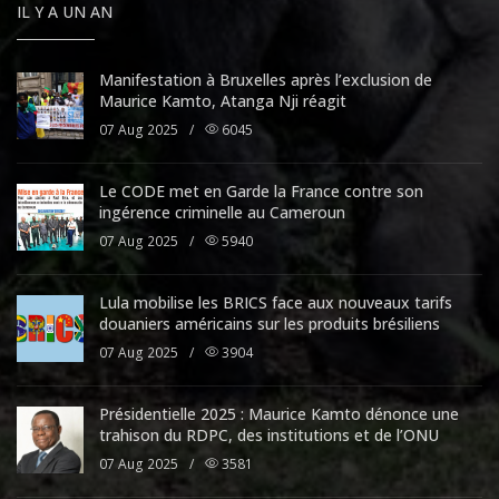
IL Y A UN AN
Manifestation à Bruxelles après l’exclusion de
Maurice Kamto, Atanga Nji réagit
07 Aug 2025
/
6045
Le CODE met en Garde la France contre son
ingérence criminelle au Cameroun
07 Aug 2025
/
5940
Lula mobilise les BRICS face aux nouveaux tarifs
douaniers américains sur les produits brésiliens
07 Aug 2025
/
3904
Présidentielle 2025 : Maurice Kamto dénonce une
trahison du RDPC, des institutions et de l’ONU
07 Aug 2025
/
3581