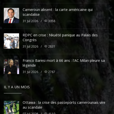
Cameroun absent : la carte américaine qui
scandalise
31 Jul 2026
/
3058
RDPC en crise : Nkuété panique au Palais des
Congrès
31 Jul 2026
/
2831
Franco Baresi mort à 66 ans : l'AC Milan pleure sa
légende
31 Jul 2026
/
2787
IL Y A UN MOIS
Ottawa : la crise des passeports camerounais vire
au scandale
07 Jul 2026
/
4110