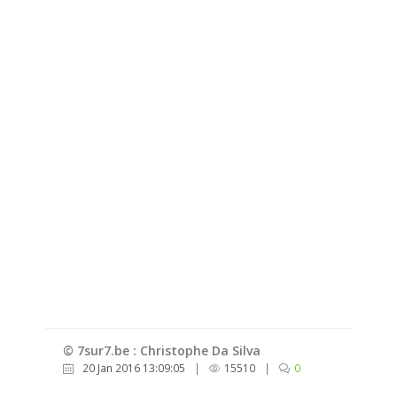
© 7sur7.be : Christophe Da Silva
20 Jan 2016 13:09:05
|
15510
|
0