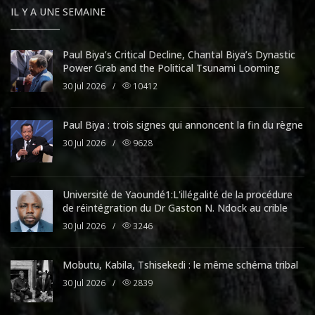
IL Y A UNE SEMAINE
Paul Biya’s Critical Decline, Chantal Biya’s Dynastic
Power Grab and the Political Tsunami Looming
30 Jul 2026
/
10412
Paul Biya : trois signes qui annoncent la fin du règne
30 Jul 2026
/
9628
Université de Yaoundé1:L'illégalité de la procédure
de réintégration du Dr Gaston N. Ndock au crible
30 Jul 2026
/
3246
Mobutu, Kabila, Tshisekedi : le même schéma tribal
30 Jul 2026
/
2839