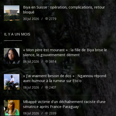
Biya en Suisse : opération, complications, retour
bloqué
30 Jul 2026
/
2779
IL Y A UN MOIS
« Mon père est mourant » : la fille de Biya brise le
silence, le gouvernement dément
06 Jul 2026
/
3614
« J'ai vraiment besoin de dos » : Ngannou répond
avec humour à la rumeur sur Eto'o
06 Jul 2026
/
2407
Mbappé victime d'un déchaînement raciste d'une
sénatrice après France-Paraguay
06 Jul 2026
/
2339