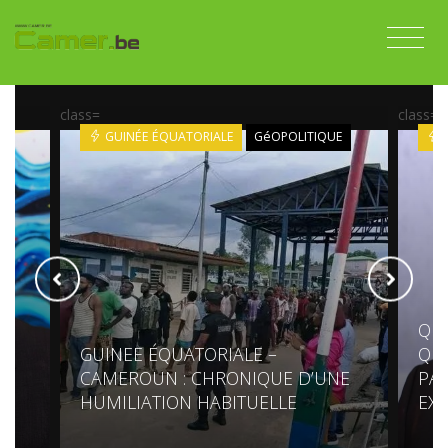
class=
class=
GUINÉE ÉQUATORIALE
GéOPOLITIQUE
F
QU’
T
GUINEE ÉQUATORIALE –
QU
CAMEROUN : CHRONIQUE D’UNE
PAR
HUMILIATION HABITUELLE
EXP