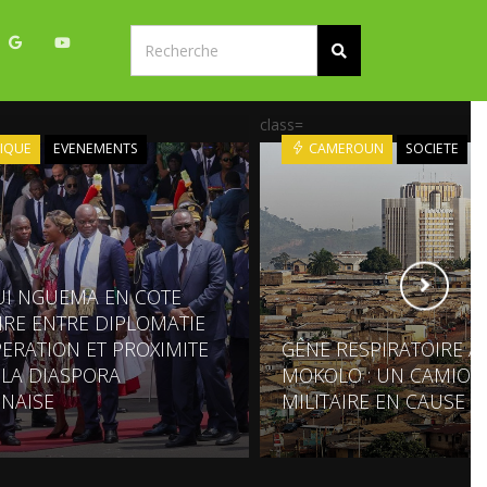
class=
IQUE
EVENEMENTS
CAMEROUN
SOCIETE
UI NGUEMA EN COTE
OIRE ENTRE DIPLOMATIE
ERATION ET PROXIMITE
GÊNE RESPIRATOIRE À
 LA DIASPORA
MOKOLO : UN CAMION
NAISE
MILITAIRE EN CAUSE