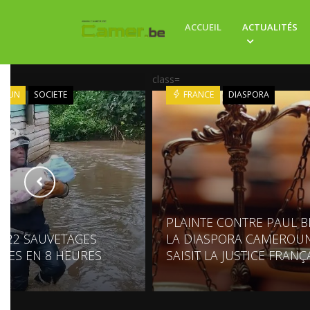
ACCUEIL
ACTUALITÉS
class=
ROUN
SOCIETE
FRANCE
DIASPORA
PLAINTE CONTRE PAUL BI
: 22 SAUVETAGES
LA DIASPORA CAMEROUN
UES EN 8 HEURES
SAISIT LA JUSTICE FRANÇ