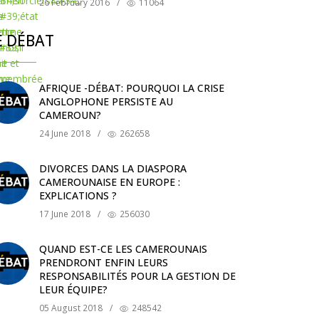
26 February 2016
/
11064
E DÉBAT
AFRIQUE -DÉBAT: POURQUOI LA CRISE
ANGLOPHONE PERSISTE AU
CAMEROUN?
24 June 2018
/
262658
DIVORCES DANS LA DIASPORA
CAMEROUNAISE EN EUROPE :
EXPLICATIONS ?
17 June 2018
/
256030
QUAND EST-CE LES CAMEROUNAIS
PRENDRONT ENFIN LEURS
RESPONSABILITÉS POUR LA GESTION DE
LEUR ÉQUIPE?
05 August 2018
/
248542