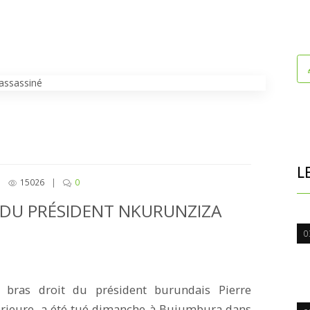
L
|
15026
|
0
 DU PRÉSIDENT NKURUNZIZA
0
 bras droit du président burundais Pierre
térieure, a été tué dimanche à Bujumbura dans