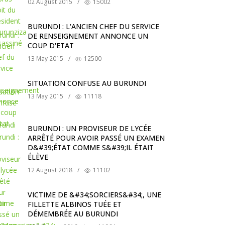
02 August 2015
/
15002
BURUNDI : L'ANCIEN CHEF DU SERVICE
DE RENSEIGNEMENT ANNONCE UN
COUP D'ETAT
13 May 2015
/
12500
SITUATION CONFUSE AU BURUNDI
13 May 2015
/
11118
BURUNDI : UN PROVISEUR DE LYCÉE
ARRÊTÉ POUR AVOIR PASSÉ UN EXAMEN
D&#39;ÉTAT COMME S&#39;IL ÉTAIT
ÉLÈVE
12 August 2018
/
11102
VICTIME DE &#34;SORCIERS&#34;, UNE
FILLETTE ALBINOS TUÉE ET
DÉMEMBRÉE AU BURUNDI