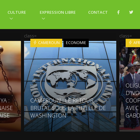
CULTURE
EXPRESSION LIBRE
CONTACT
class=
class=
CAMEROUN
ECONOMIE
AFR
OLIG
D’IV
YA :
CAMEROUN : LE RETOUR
COOP
AISE
BRUTAL SOUS LA TUTELLE DE
AVEC
AISE
WASHINGTON
GABO