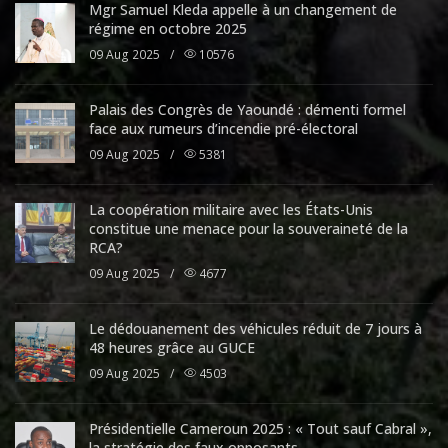
Mgr Samuel Kleda appelle à un changement de
régime en octobre 2025
09 Aug 2025
/
10576
Palais des Congrès de Yaoundé : démenti formel
face aux rumeurs d’incendie pré-électoral
09 Aug 2025
/
5381
La coopération militaire avec les États-Unis
constitue une menace pour la souveraineté de la
RCA?
09 Aug 2025
/
4677
Le dédouanement des véhicules réduit de 7 jours à
48 heures grâce au GUCE
09 Aug 2025
/
4503
Présidentielle Cameroun 2025 : « Tout sauf Cabral »,
la stratégie des faux opposants