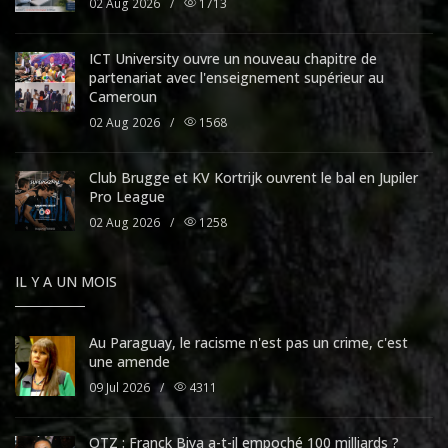
02 Aug 2026
/
1713
ICT University ouvre un nouveau chapitre de
partenariat avec l'enseignement supérieur au
Cameroun
02 Aug 2026
/
1568
Club Brugge et KV Kortrijk ouvrent le bal en Jupiler
Pro League
02 Aug 2026
/
1258
IL Y A UN MOIS
Au Paraguay, le racisme n'est pas un crime, c'est
une amende
09 Jul 2026
/
4311
OTZ : Franck Biya a-t-il empoché 100 milliards ?