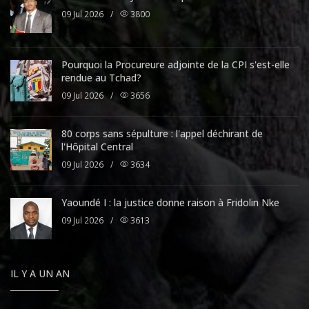
09 Jul 2026
/
3800
Pourquoi la Procureure adjointe de la CPI s'est-elle
rendue au Tchad?
09 Jul 2026
/
3656
80 corps sans sépulture : l'appel déchirant de
l'Hôpital Central
09 Jul 2026
/
3634
Yaoundé I : la justice donne raison à Fridolin Nke
09 Jul 2026
/
3613
IL Y A UN AN