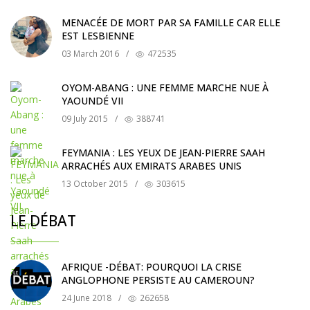
MENACÉE DE MORT PAR SA FAMILLE CAR ELLE
EST LESBIENNE
03 March 2016
/
472535
OYOM-ABANG : UNE FEMME MARCHE NUE À
YAOUNDÉ VII
09 July 2015
/
388741
FEYMANIA : LES YEUX DE JEAN-PIERRE SAAH
ARRACHÉS AUX EMIRATS ARABES UNIS
13 October 2015
/
303615
LE DÉBAT
AFRIQUE -DÉBAT: POURQUOI LA CRISE
ANGLOPHONE PERSISTE AU CAMEROUN?
24 June 2018
/
262658