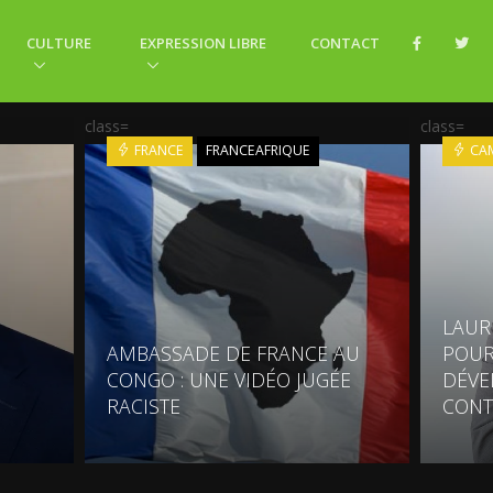
CULTURE
EXPRESSION LIBRE
CONTACT
class=
class=
FRANCE
FRANCEAFRIQUE
CA
LAUR
AMBASSADE DE FRANCE AU
POUR
CONGO : UNE VIDÉO JUGÉE
DÉVE
RACISTE
CONT