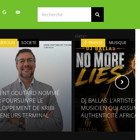
class=
MEROUN
SOCIETE
FRANCE
MUSIQUE
ENT GOUTARD NOMMÉ
 POURSUIVRE LE
DJ BALLAS: L’ARTISTE-
LOPPEMENT DE KRIBI
MUSICIEN QUI ASSUM
ENEURS TERMINAL
AUTHENTICITÉ AFRICA