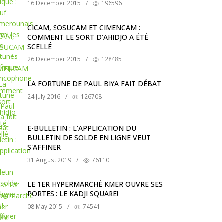
16 December 2015
/
196596
CICAM, SOSUCAM ET CIMENCAM :
COMMENT LE SORT D’AHIDJO A ÉTÉ
SCELLÉ
26 December 2015
/
128485
LA FORTUNE DE PAUL BIYA FAIT DÉBAT
24 July 2016
/
126708
E-BULLETIN : L'APPLICATION DU
BULLETIN DE SOLDE EN LIGNE VEUT
S'AFFINER
31 August 2019
/
76110
LE 1ER HYPERMARCHÉ KMER OUVRE SES
PORTES : LE KADJI SQUARE!
08 May 2015
/
74541