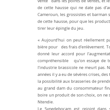
vente dans les points de ventes, et les
de cette hausse qui ne date pas d’a
Cameroun, les grossistes et barman s
de cette hausse, pour que les produc
tirer leur épingle du jeu.
« Aujourd’hui on peut réellement p
bière pour des frais d’enlèvement. To
donné leur accord pour l’augmentati
compréhensible qu’on essaye de tro
l’industrie brassicole ne meurt pas
années il y a eu de sévères crises, de
la possibilité aux brasseries de prendr
au grand dam du consommateur final
boire un produit de son choix, on ne 
Ntendie.
Le Synedebocam est rejoint dans