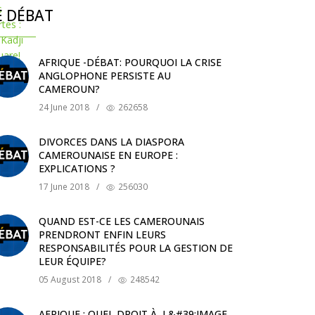
E DÉBAT
AFRIQUE -DÉBAT: POURQUOI LA CRISE
ANGLOPHONE PERSISTE AU
CAMEROUN?
24 June 2018
/
262658
DIVORCES DANS LA DIASPORA
CAMEROUNAISE EN EUROPE :
EXPLICATIONS ?
17 June 2018
/
256030
QUAND EST-CE LES CAMEROUNAIS
PRENDRONT ENFIN LEURS
RESPONSABILITÉS POUR LA GESTION DE
LEUR ÉQUIPE?
05 August 2018
/
248542
AFRIQUE : QUEL DROIT À L&#39;IMAGE