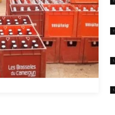
1
1
1
1