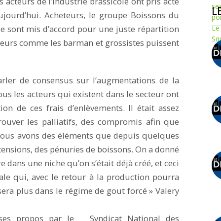
 acteurs de l’industrie brassicole ont pris acte
L
ujourd’hui. Acheteurs, le groupe Boissons du
e sont mis d’accord pour une juste répartition
teurs comme les barman et grossistes puissent
arler de consensus sur l’augmentations de la
us les acteurs qui existent dans le secteur ont
on de ces frais d’enlèvements. Il était assez
uver les palliatifs, des compromis afin que
. Nous avons des éléments que depuis quelques
s tensions, des pénuries de boissons. On a donné
e dans une niche qu’on s’était déjà créé, et ceci
e qui, avec le retour à la production pourra
sera plus dans le régime de gout forcé » Valery
 ses propos par le Syndicat National des