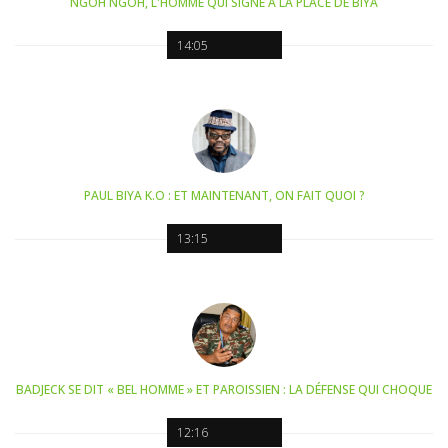
NGOH NGOH, L'HOMME QUI SIGNE À LA PLACE DE BIYA
14:05
PAUL BIYA K.O : ET MAINTENANT, ON FAIT QUOI ?
13:15
BADJECK SE DIT « BEL HOMME » ET PAROISSIEN : LA DÉFENSE QUI CHOQUE
12:16