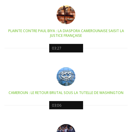
PLAINTE CONTRE PAUL BIYA : LA DIASPORA CAMEROUNAISE SAISIT LA
JUSTICE FRANÇAISE
03:27
CAMEROUN : LE RETOUR BRUTAL SOUS LA TUTELLE DE WASHINGTON
03:06