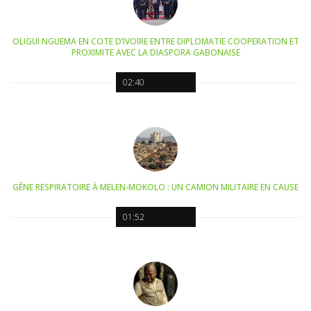
OLIGUI NGUEMA EN COTE D’IVOIRE ENTRE DIPLOMATIE COOPERATION ET
PROXIMITE AVEC LA DIASPORA GABONAISE
02:40
GÊNE RESPIRATOIRE À MELEN-MOKOLO : UN CAMION MILITAIRE EN CAUSE
01:52