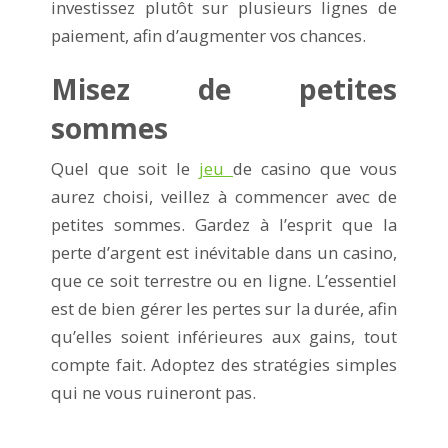
investissez plutôt sur plusieurs lignes de
paiement, afin d’augmenter vos chances.
Misez de petites
sommes
Quel que soit le
jeu
de casino que vous
aurez choisi, veillez à commencer avec de
petites sommes. Gardez à l’esprit que la
perte d’argent est inévitable dans un casino,
que ce soit terrestre ou en ligne. L’essentiel
est de bien gérer les pertes sur la durée, afin
qu’elles soient inférieures aux gains, tout
compte fait. Adoptez des stratégies simples
qui ne vous ruineront pas.