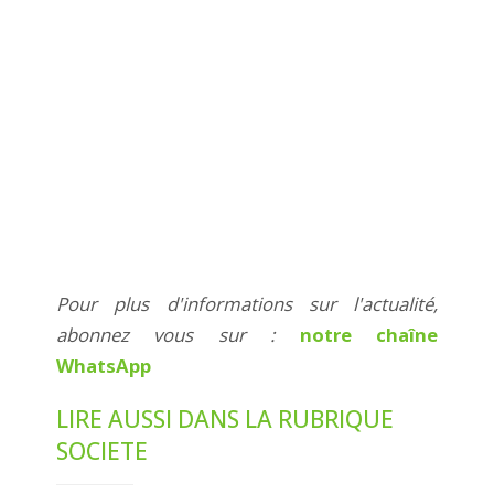
Pour plus d'informations sur l'actualité,
abonnez vous sur :
notre chaîne
WhatsApp
LIRE AUSSI DANS LA RUBRIQUE
SOCIETE