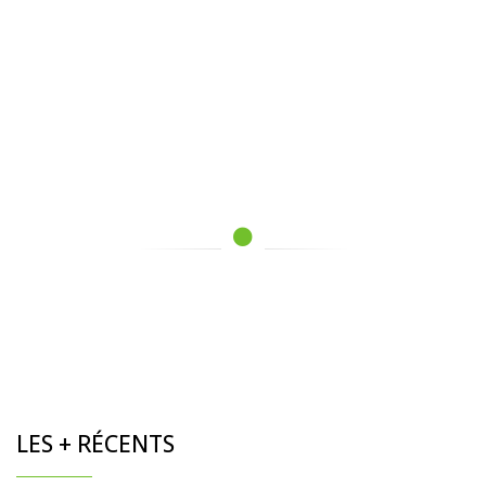
LES + RÉCENTS