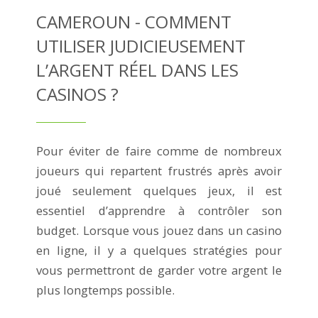
CAMEROUN - COMMENT
UTILISER JUDICIEUSEMENT
L’ARGENT RÉEL DANS LES
CASINOS ?
Pour éviter de faire comme de nombreux
joueurs qui repartent frustrés après avoir
joué seulement quelques jeux, il est
essentiel d’apprendre à contrôler son
budget. Lorsque vous jouez dans un casino
en ligne, il y a quelques stratégies pour
vous permettront de garder votre argent le
plus longtemps possible.