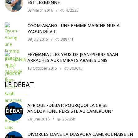
EST LESBIENNE
03 March 2016
/
472535
OYOM-ABANG : UNE FEMME MARCHE NUE À
YAOUNDÉ VII
09 July 2015
/
388741
FEYMANIA : LES YEUX DE JEAN-PIERRE SAAH
ARRACHÉS AUX EMIRATS ARABES UNIS
13 October 2015
/
303615
LE DÉBAT
AFRIQUE -DÉBAT: POURQUOI LA CRISE
ANGLOPHONE PERSISTE AU CAMEROUN?
24 June 2018
/
262658
DIVORCES DANS LA DIASPORA CAMEROUNAISE EN