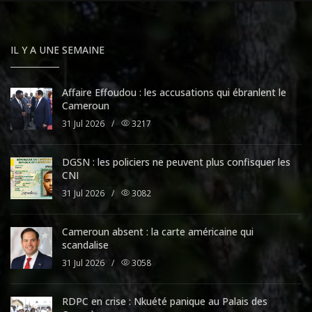
IL Y A UNE SEMAINE
Affaire Effoudou : les accusations qui ébranlent le
Cameroun
31 Jul 2026
/
3217
DGSN : les policiers ne peuvent plus confisquer les
CNI
31 Jul 2026
/
3082
Cameroun absent : la carte américaine qui
scandalise
31 Jul 2026
/
3058
RDPC en crise : Nkuété panique au Palais des