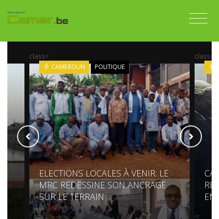
class=
class=
CAMEROUN
POLITIQUE
ELECTIONS LOCALES À VENIR: LE
CAM
E
MRC REDESSINE SON ANCRAGE
REJ
SUR LE TERRAIN
EN