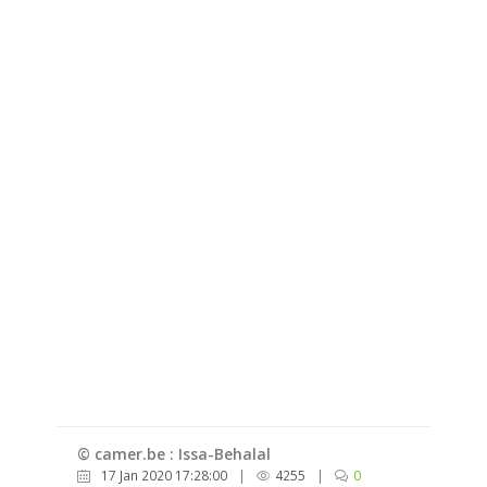
© camer.be : Issa-Behalal
17 Jan 2020 17:28:00
|
4255
|
0